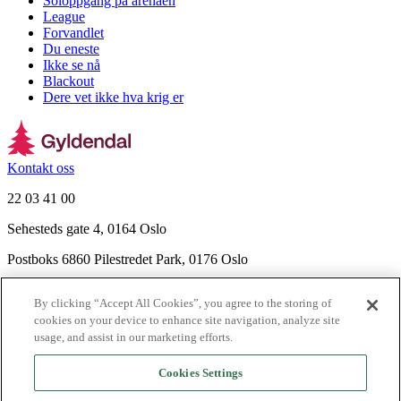
Soloppgang på arenaen
League
Forvandlet
Du eneste
Ikke se nå
Blackout
Dere vet ikke hva krig er
Kontakt oss
22 03 41 00
Sehesteds gate 4, 0164 Oslo
Postboks 6860 Pilestredet Park, 0176 Oslo
Finn frem
By clicking “Accept All Cookies”, you agree to the storing of
Nyhetsbrev
cookies on your device to enhance site navigation, analyze site
Ledige stillinger
usage, and assist in our marketing efforts.
Send inn manus
Cookies Settings
Om Gyldendal