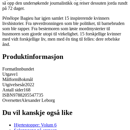
så opp den undersøkende journalistikk og reiser dessuten jorda rundt
på 72 dager.
Pénélope Bagieu har igjen samlet 15 inspirerende kvinners
livshistorier. Fra røverdronningen som ble politiker, til barnebruden
som ble rapper. Fra bestemoren som løste mordmysterier til
husmoren som gjorde utopi til virkelighet. 15 forskjellige kvinner
med vidt forskjellige liv, men med én ting til felles: dere rebelske
ånd.
Produktinformasjon
Format
Innbundet
Utgave
1
Målform
Bokmål
Utgivelsesår
2022
Antall sider
168
ISBN
9788205547735
Oversetter
Alexander Leborg
Du vil kanskje også like
Hjertestopper: Volum 6