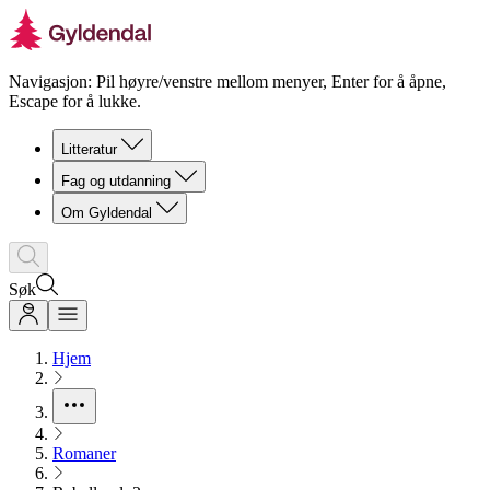
Navigasjon: Pil høyre/venstre mellom menyer, Enter for å åpne,
Escape for å lukke.
Litteratur
Fag og utdanning
Om Gyldendal
Søk
Hjem
Romaner