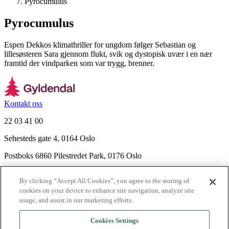
Pyrocumulus
Pyrocumulus
Espen Dekkos klimathriller for ungdom følger Sebastian og
lillesøsteren Sara gjennom flukt, svik og dystopisk uvær i en nær
framtid der vindparken som var trygg, brenner.
Kontakt oss
22 03 41 00
Sehesteds gate 4, 0164 Oslo
Postboks 6860 Pilestredet Park, 0176 Oslo
Finn frem
By clicking “Accept All Cookies”, you agree to the storing of
Nyhetsbrev
cookies on your device to enhance site navigation, analyze site
Ledige stillinger
usage, and assist in our marketing efforts.
Send inn manus
Cookies Settings
Om Gyldendal