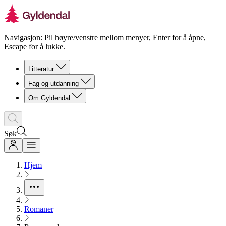
Navigasjon: Pil høyre/venstre mellom menyer, Enter for å åpne,
Escape for å lukke.
Litteratur
Fag og utdanning
Om Gyldendal
Søk
Hjem
Romaner