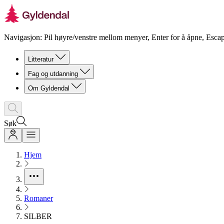
Navigasjon: Pil høyre/venstre mellom menyer, Enter for å åpne, Escap
Litteratur
Fag og utdanning
Om Gyldendal
Søk
Hjem
Romaner
SILBER