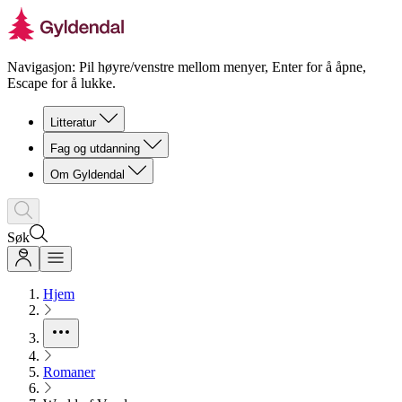
Navigasjon: Pil høyre/venstre mellom menyer, Enter for å åpne,
Escape for å lukke.
Litteratur
Fag og utdanning
Om Gyldendal
Søk
Hjem
Romaner