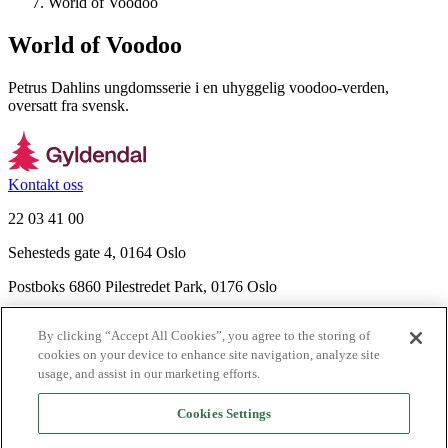
World of Voodoo
World of Voodoo
Petrus Dahlins ungdomsserie i en uhyggelig voodoo-verden,
oversatt fra svensk.
Kontakt oss
22 03 41 00
Sehesteds gate 4, 0164 Oslo
Postboks 6860 Pilestredet Park, 0176 Oslo
Finn frem
By clicking “Accept All Cookies”, you agree to the storing of
Nyhetsbrev
cookies on your device to enhance site navigation, analyze site
Ledige stillinger
usage, and assist in our marketing efforts.
Send inn manus
Cookies Settings
Om Gyldendal