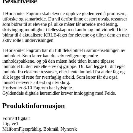
Beskrivelse
I Horisonter Fagrom skal elevene oppleve gleden ved å produsere,
utforske og samarbeide. Du vil derfor finne et stort utvalg ressurser
som bidrar til at elevene på ulike måter får arbeide med lesing,
skriving og muntlighet i fellesskap med andre og individuelt. Dette
bidrar til å aktualisere KRLE-faget for elevene og tilbyr dem en mer
aktiv rolle i undervisningen.
I Horisonter Fagrom har du full fleksibilitet i sammensetningen av
innholdet. Som lærer kan du selv redigere og endre
innholdspakkene, og på den måten hele tiden kunne tilpasse
innholdet til den enkelte elev og gruppe. Du kan legge til ditt eget
innhold fra eksterne ressurser, eller hente innhold fra andre fag og
slik legge til rette for tverrfaglig arbeid. Som lærer får du også
innsikt i elevens arbeid og utvikling.
Horisonter 8-10 Fagrom har lydstøtte.
Gyldendals digitale læremidler krever innlogging med Feide.
Produktinformasjon
Format
Digitalt
Utgave
1
Målform
Flerspråklig, Bokmål, Nynorsk