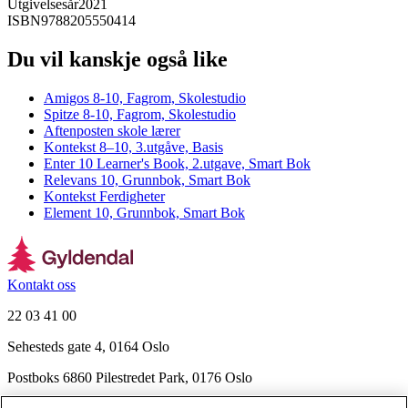
Utgivelsesår
2021
ISBN
9788205550414
Du vil kanskje også like
Amigos 8-10, Fagrom, Skolestudio
Spitze 8-10, Fagrom, Skolestudio
Aftenposten skole lærer
Kontekst 8–10, 3.utgåve, Basis
Enter 10 Learner's Book, 2.utgave, Smart Bok
Relevans 10, Grunnbok, Smart Bok
Kontekst Ferdigheter
Element 10, Grunnbok, Smart Bok
Kontakt oss
22 03 41 00
Sehesteds gate 4, 0164 Oslo
Postboks 6860 Pilestredet Park, 0176 Oslo