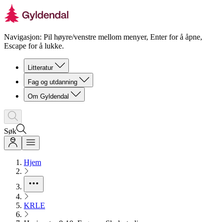
Navigasjon: Pil høyre/venstre mellom menyer, Enter for å åpne,
Escape for å lukke.
Litteratur
Fag og utdanning
Om Gyldendal
Søk
Hjem
KRLE