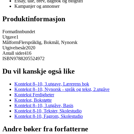
Essay, tale, brev, dagbok og biografi
Kampanjer og annonser
Produktinformasjon
Format
Innbundet
Utgave
1
Målform
Flerspråklig, Bokmål, Nynorsk
Utgivelsesår
2020
Antall sider
416
ISBN
9788205524972
Du vil kanskje også like
Kontekst 8–10, 3.utgave, Lærerens bok
Kontekst 8–10, Nynorsk - språk og tekst, 2.utgåve
Kontekst Ferdigheter
Kontekst, Bokstøtte
Kontekst 8–10, 3.utgåve, Basis
Kontekst 8-10, Tekster, Skolestudio
Kontekst 8-10, Fagrom, Skolestudio
Andre bøker fra forfatterne