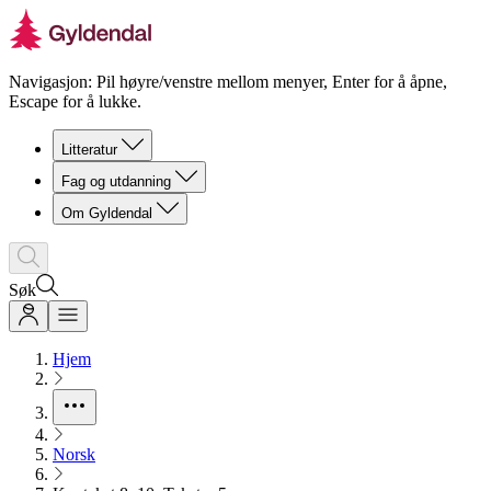
Navigasjon: Pil høyre/venstre mellom menyer, Enter for å åpne,
Escape for å lukke.
Litteratur
Fag og utdanning
Om Gyldendal
Søk
Hjem
Norsk