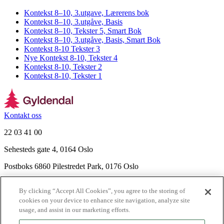
Kontekst 8–10, 3.utgave, Lærerens bok
Kontekst 8–10, 3.utgåve, Basis
Kontekst 8–10, Tekster 5, Smart Bok
Kontekst 8–10, 3.utgåve, Basis, Smart Bok
Kontekst 8-10 Tekster 3
Nye Kontekst 8-10, Tekster 4
Kontekst 8-10, Tekster 2
Kontekst 8-10, Tekster 1
Kontakt oss
22 03 41 00
Sehesteds gate 4, 0164 Oslo
Postboks 6860 Pilestredet Park, 0176 Oslo
Finn frem
By clicking “Accept All Cookies”, you agree to the storing of
Nyhetsbrev
cookies on your device to enhance site navigation, analyze site
Ledige stillinger
usage, and assist in our marketing efforts.
Send inn manus