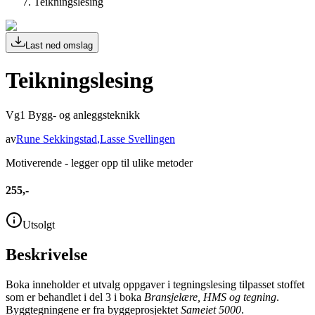
Teikningslesing
Last ned omslag
Teikningslesing
Vg1 Bygg- og anleggsteknikk
av
Rune Sekkingstad
,
Lasse Svellingen
Motiverende - legger opp til ulike metoder
255,-
Utsolgt
Beskrivelse
Boka inneholder et utvalg oppgaver i tegningslesing tilpasset stoffet
som er behandlet i del 3 i boka
Bransjelære, HMS og tegning
.
Byggtegningene er fra byggeprosjektet
Sameiet 5000
.