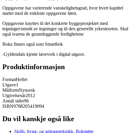
Oppgavene har varierende vanskelighetsgrad, hvor hvert kapittel
starter med de enkleste oppgavene først.
Oppgavene knyttes til det konkrete byggeprosjektet med
tegninger/utsnitt av tegninger og til den generelle yrkesteorien. Skal
også ivareta de grunnleggende ferdighetene
Boka finnes også som Smartbok
-Gyldendals kjente læreverk i digital utgave.
Produktinformasjon
Format
Heftet
Utgave
1
Målform
Nynorsk
Utgivelsesår
2012
Antall sider
96
ISBN
9788205419094
Du vil kanskje også like
Skills, bygg- og anleggsteknikk, Bokstøtte