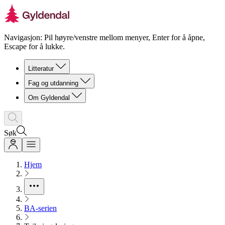
Navigasjon: Pil høyre/venstre mellom menyer, Enter for å åpne,
Escape for å lukke.
Litteratur
Fag og utdanning
Om Gyldendal
Søk
Hjem
BA-serien