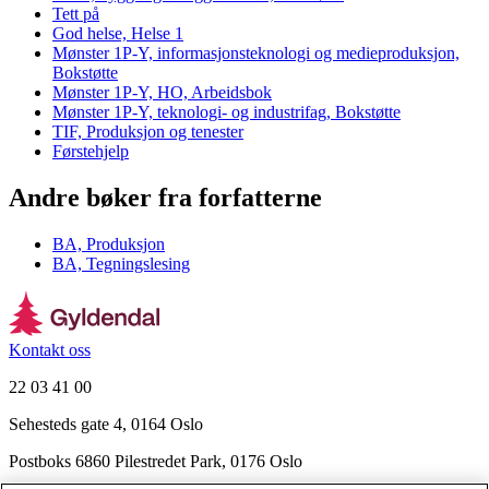
Tett på
God helse, Helse 1
Mønster 1P-Y, informasjonsteknologi og medieproduksjon,
Bokstøtte
Mønster 1P-Y, HO, Arbeidsbok
Mønster 1P-Y, teknologi- og industrifag, Bokstøtte
TIF, Produksjon og tenester
Førstehjelp
Andre bøker fra forfatterne
BA, Produksjon
BA, Tegningslesing
Kontakt oss
22 03 41 00
Sehesteds gate 4, 0164 Oslo
Postboks 6860 Pilestredet Park, 0176 Oslo