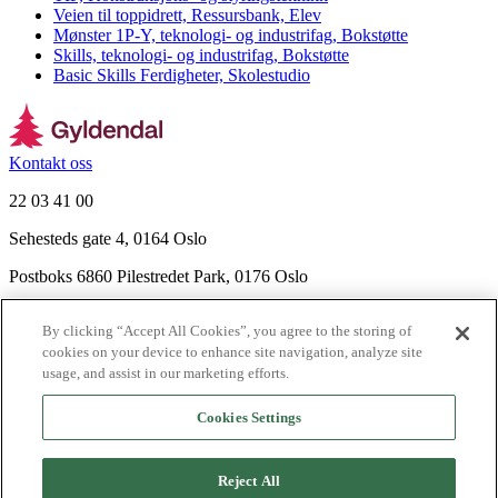
Veien til toppidrett, Ressursbank, Elev
Mønster 1P-Y, teknologi- og industrifag, Bokstøtte
Skills, teknologi- og industrifag, Bokstøtte
Basic Skills Ferdigheter, Skolestudio
Kontakt oss
22 03 41 00
Sehesteds gate 4, 0164 Oslo
Postboks 6860 Pilestredet Park, 0176 Oslo
Finn frem
By clicking “Accept All Cookies”, you agree to the storing of
Nyhetsbrev
cookies on your device to enhance site navigation, analyze site
Ledige stillinger
usage, and assist in our marketing efforts.
Send inn manus
Cookies Settings
Om Gyldendal
Support
Reject All
Presse