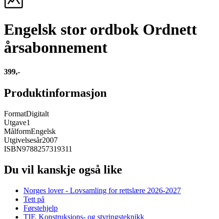
Engelsk stor ordbok Ordnett
årsabonnement
399,-
Produktinformasjon
Format
Digitalt
Utgave
1
Målform
Engelsk
Utgivelsesår
2007
ISBN
9788257319311
Du vil kanskje også like
Norges lover - Lovsamling for rettslære 2026-2027
Tett på
Førstehjelp
TIF, Konstruksjons- og styringsteknikk