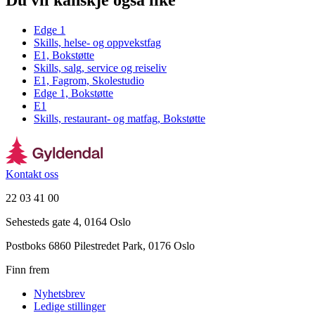
Du vil kanskje også like
Edge 1
Skills, helse- og oppvekstfag
E1, Bokstøtte
Skills, salg, service og reiseliv
E1, Fagrom, Skolestudio
Edge 1, Bokstøtte
E1
Skills, restaurant- og matfag, Bokstøtte
Kontakt oss
22 03 41 00
Sehesteds gate 4, 0164 Oslo
Postboks 6860 Pilestredet Park, 0176 Oslo
Finn frem
Nyhetsbrev
Ledige stillinger