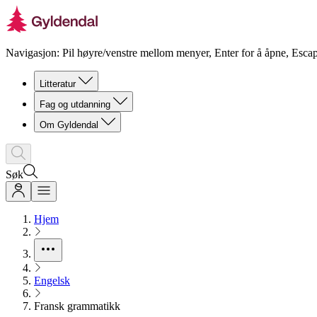
Navigasjon: Pil høyre/venstre mellom menyer, Enter for å åpne, Escap
Litteratur
Fag og utdanning
Om Gyldendal
Søk
Hjem
Engelsk
Fransk grammatikk