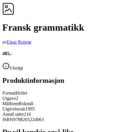
Fransk grammatikk
av
Einar Ronsjø
485,-
Utsolgt
Produktinformasjon
Format
Heftet
Utgave
2
Målform
Bokmål
Utgivelsesår
1995
Antall sider
216
ISBN
9788205224063