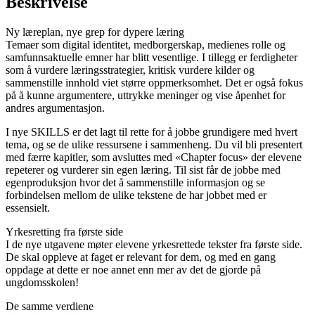
Beskrivelse
Ny læreplan, nye grep for dypere læring
Temaer som digital identitet, medborgerskap, medienes rolle og
samfunnsaktuelle emner har blitt vesentlige. I tillegg er ferdigheter
som å vurdere læringsstrategier, kritisk vurdere kilder og
sammenstille innhold viet større oppmerksomhet. Det er også fokus
på å kunne argumentere, uttrykke meninger og vise åpenhet for
andres argumentasjon.
I nye SKILLS er det lagt til rette for å jobbe grundigere med hvert
tema, og se de ulike ressursene i sammenheng. Du vil bli presentert
med færre kapitler, som avsluttes med «Chapter focus» der elevene
repeterer og vurderer sin egen læring. Til sist får de jobbe med
egenproduksjon hvor det å sammenstille informasjon og se
forbindelsen mellom de ulike tekstene de har jobbet med er
essensielt.
Yrkesretting fra første side
I de nye utgavene møter elevene yrkesrettede tekster fra første side.
De skal oppleve at faget er relevant for dem, og med en gang
oppdage at dette er noe annet enn mer av det de gjorde på
ungdomsskolen!
De samme verdiene