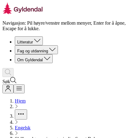
Navigasjon: Pil høyre/venstre mellom menyer, Enter for å åpne,
Escape for å lukke.
Litteratur
Fag og utdanning
Om Gyldendal
Søk
Hjem
Engelsk