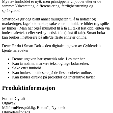
Mye av innholdet er nytt, men prinsippene vi jobber etter er de
samme: Yrkesretting, differensiering, ferdighetstrening og
språkglede!
Smartboka gir deg blant annet muligheten til å ta notater og
markeringer, lage bokmerker, søke etter innhold, se bilder (og spille
av filmer). Man har også mulighet til å få all tekst lest opp, enten via
innlest tale/tekst eller ved syntetisk tale (tekst til tale). Smart boka
kan brukes i nettlesere på alle/de fleste enheter online.
Dette får du i Smart Bok – den digitale utgaven av Gyldendals
kjente lærebøker
Denne utgaven har syntetisk tale. Les mer her.
Kan ta notater, markere tekst og lage bokmerker.
Søke etter innhold.
Kan brukes i nettlesere på de fleste enheter online.
Kan kobles direkte på projektor og interaktive tavler.
Produktinformasjon
Format
Digitalt
Utgave
2
Målform
Flerspråklig, Bokmål, Nynorsk
Utgivelsesår
2020