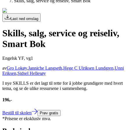
Skills, salg, service og reiseliv, Smart Bok
Last ned omslag
Skills, salg, service og reiseliv,
Smart Bok
Engelsk YF, vg1
av
Gro Lokøy
,
Janniche Langseth
,
Hege C Ulriksen Lundgren
,
Unni
Eriksen
,
Sidsel Hellesøy
I nye SKILLS er det lagt til rette for å jobbe grundigere med hvert
tema, og se de ulike ressursene i sammenheng.
196,-
Bestill til skolen
Prøv gratis
*Prisene er eksklusiv mva.