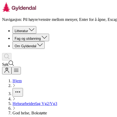
Navigasjon: Pil høyre/venstre mellom menyer, Enter for å åpne, Escap
Litteratur
Fag og utdanning
Om Gyldendal
Søk
Hjem
Helsearbeiderfag Vg2/Vg3
God helse, Bokstøtte