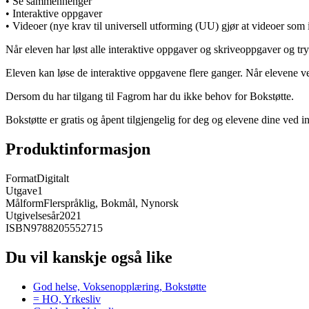
• Se sammenhenger
• Interaktive oppgaver
• Videoer (nye krav til universell utforming (UU) gjør at videoer som ikk
Når eleven har løst alle interaktive oppgaver og skriveoppgaver og try
Eleven kan løse de interaktive oppgavene flere ganger. Når elevene vel
Dersom du har tilgang til Fagrom har du ikke behov for Bokstøtte.
Bokstøtte er gratis og åpent tilgjengelig for deg og elevene dine ved 
Produktinformasjon
Format
Digitalt
Utgave
1
Målform
Flerspråklig, Bokmål, Nynorsk
Utgivelsesår
2021
ISBN
9788205552715
Du vil kanskje også like
God helse, Voksenopplæring, Bokstøtte
= HO, Yrkesliv