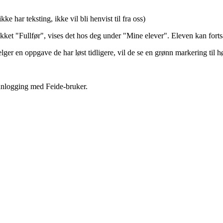
e har teksting, ikke vil bli henvist til fra oss)
kket "Fullfør", vises det hos deg under "Mine elever". Eleven kan fortsa
ger en oppgave de har løst tidligere, vil de se en grønn markering til 
innlogging med Feide-bruker.