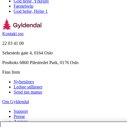
God helse, Yrkesliv
Førstehjelp
God helse, Helse 1
Kontakt oss
22 03 41 00
Sehesteds gate 4, 0164 Oslo
Postboks 6860 Pilestredet Park, 0176 Oslo
Finn frem
Nyhetsbrev
Ledige stillinger
Send inn manus
Om Gyldendal
Support
Presse
Agency