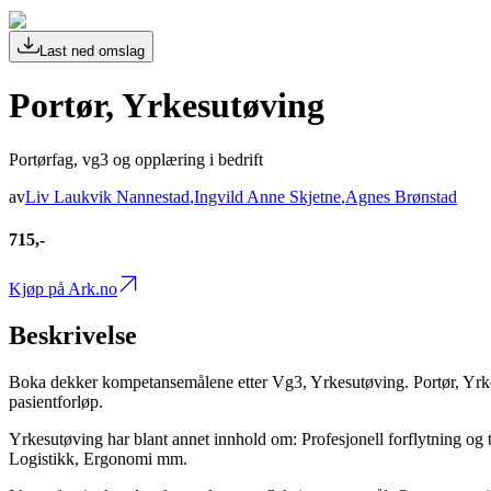
Last ned omslag
Portør, Yrkesutøving
Portørfag, vg3 og opplæring i bedrift
av
Liv Laukvik Nannestad
,
Ingvild Anne Skjetne
,
Agnes Brønstad
715,-
Kjøp på Ark.no
Beskrivelse
Boka dekker kompetansemålene etter Vg3, Yrkesutøving. Portør, Yrkesut
pasientforløp.
Yrkesutøving har blant annet innhold om: Profesjonell forflytning og
Logistikk, Ergonomi mm.