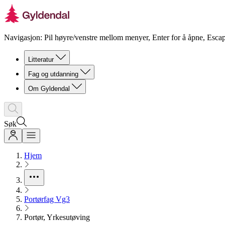
Navigasjon: Pil høyre/venstre mellom menyer, Enter for å åpne, Escap
Litteratur
Fag og utdanning
Om Gyldendal
Søk
Hjem
Portørfag Vg3
Portør, Yrkesutøving