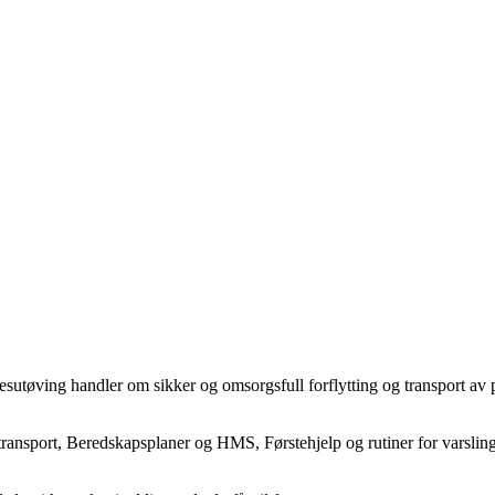
øving handler om sikker og omsorgsfull forflytting og transport av pas
 transport, Beredskapsplaner og HMS, Førstehjelp og rutiner for varslin