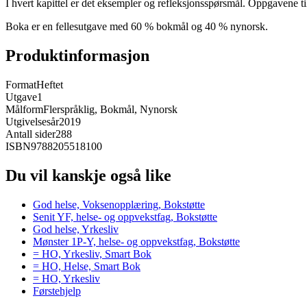
I hvert kapittel er det eksempler og refleksjonsspørsmål. Oppgavene til s
Boka er en fellesutgave med 60 % bokmål og 40 % nynorsk.
Produktinformasjon
Format
Heftet
Utgave
1
Målform
Flerspråklig, Bokmål, Nynorsk
Utgivelsesår
2019
Antall sider
288
ISBN
9788205518100
Du vil kanskje også like
God helse, Voksenopplæring, Bokstøtte
Senit YF, helse- og oppvekstfag, Bokstøtte
God helse, Yrkesliv
Mønster 1P-Y, helse- og oppvekstfag, Bokstøtte
= HO, Yrkesliv, Smart Bok
= HO, Helse, Smart Bok
= HO, Yrkesliv
Førstehjelp