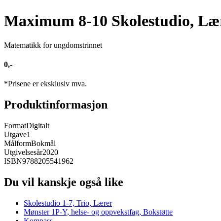
Maximum 8-10 Skolestudio, Læ
Matematikk for ungdomstrinnet
0,-
*Prisene er eksklusiv mva.
Produktinformasjon
Format
Digitalt
Utgave
1
Målform
Bokmål
Utgivelsesår
2020
ISBN
9788205541962
Du vil kanskje også like
Skolestudio 1-7, Trio, Lærer
Mønster 1P-Y, helse- og oppvekstfag, Bokstøtte
Kompass