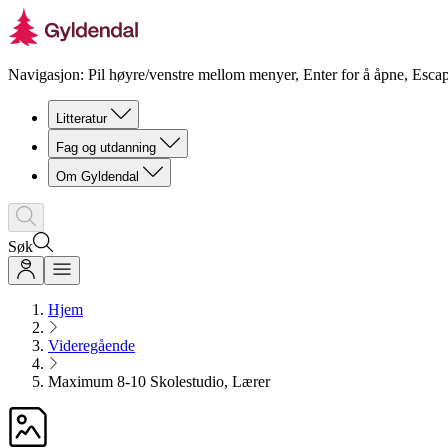
Navigasjon: Pil høyre/venstre mellom menyer, Enter for å åpne, Escap
Litteratur
Fag og utdanning
Om Gyldendal
Søk
Hjem
Videregående
Maximum 8-10 Skolestudio, Lærer