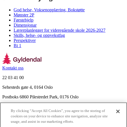
God helse, Voksenopplæring, Bokstøtte
Mønster 2P
Førstehjelp
Dimensjonar
Lærerplanlegger for videregående skole 2026-2027
Skills, helse- og oppvekstfag
Perspektiver
Bi 1
Kontakt oss
22 03 41 00
Sehesteds gate 4, 0164 Oslo
Postboks 6860 Pilestredet Park, 0176 Oslo
Finn frem
By clicking “Accept All Cookies”, you agree to the storing of
Nyhetsbrev
cookies on your device to enhance site navigation, analyze site
Ledige stillinger
usage, and assist in our marketing efforts.
Send inn manus