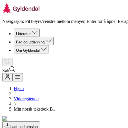
Navigasjon: Pil høyre/venstre mellom menyer, Enter for å åpne, Escap
Litteratur
Fag og utdanning
Om Gyldendal
Søk
Hjem
Videregående
Min norsk tekstbok B1
Last ned omslag