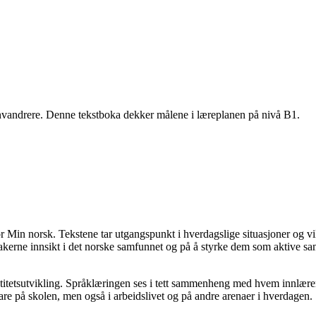
nvandrere. Denne tekstboka dekker målene i læreplanen på nivå B1.
r Min norsk. Tekstene tar utgangspunkt i hverdagslige situasjoner og vik
kerne innsikt i det norske samfunnet og på å styrke dem som aktive sam
etsutvikling. Språklæringen ses i tett sammenheng med hvem innlærerne
bare på skolen, men også i arbeidslivet og på andre arenaer i hverdagen.