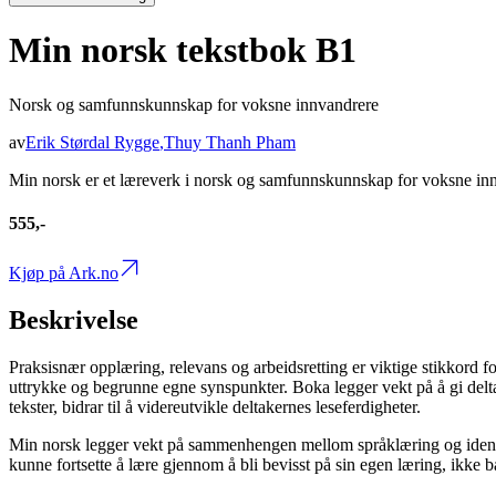
Min norsk tekstbok B1
Norsk og samfunnskunnskap for voksne innvandrere
av
Erik Størdal Rygge
,
Thuy Thanh Pham
Min norsk er et læreverk i norsk og samfunnskunnskap for voksne in
555,-
Kjøp på Ark.no
Beskrivelse
Praksisnær opplæring, relevans og arbeidsretting er viktige stikkord fo
uttrykke og begrunne egne synspunkter. Boka legger vekt på å gi delta
tekster, bidrar til å videreutvikle deltakernes leseferdigheter.
Min norsk legger vekt på sammenhengen mellom språklæring og identit
kunne fortsette å lære gjennom å bli bevisst på sin egen læring, ikke 