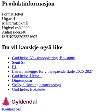
Produktinformasjon
Format
Heftet
Utgave
1
Målform
Bokmål
Utgivelsesår
2020
Antall sider
240
ISBN
9788205521605
Du vil kanskje også like
God helse, Voksenopplæring, Bokstøtte
Senit SF
E1
Lærerplanlegger for videregående skole 2026-2027
God helse, Helse 1
Dimensjonar
Skills, elektro og datateknologi
God helse, Bokstøtte
Kontakt oss