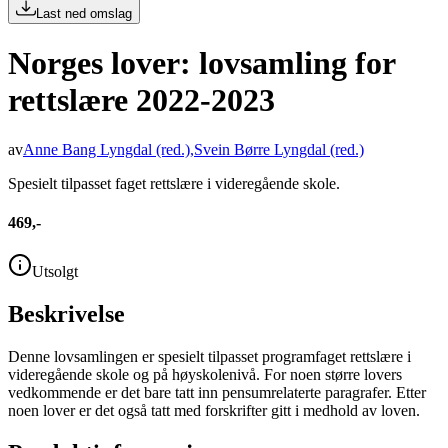
Last ned omslag
Norges lover: lovsamling for
rettslære 2022-2023
av
Anne Bang Lyngdal
(red.)
,
Svein Børre Lyngdal
(red.)
Spesielt tilpasset faget rettslære i videregående skole.
469,-
Utsolgt
Beskrivelse
Denne lovsamlingen er spesielt tilpasset programfaget rettslære i
videregående skole og på høyskolenivå. For noen større lovers
vedkommende er det bare tatt inn pensumrelaterte paragrafer. Etter
noen lover er det også tatt med forskrifter gitt i medhold av loven.