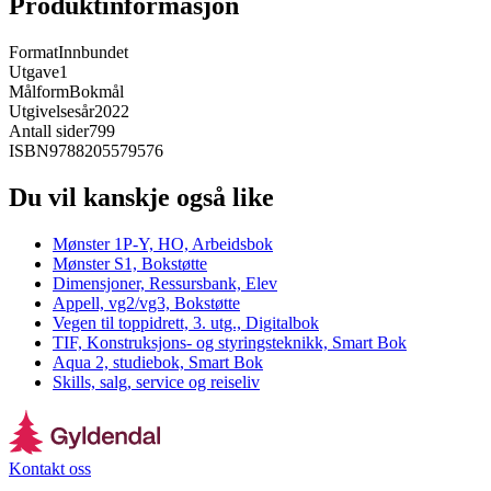
Produktinformasjon
Format
Innbundet
Utgave
1
Målform
Bokmål
Utgivelsesår
2022
Antall sider
799
ISBN
9788205579576
Du vil kanskje også like
Mønster 1P-Y, HO, Arbeidsbok
Mønster S1, Bokstøtte
Dimensjoner, Ressursbank, Elev
Appell, vg2/vg3, Bokstøtte
Vegen til toppidrett, 3. utg., Digitalbok
TIF, Konstruksjons- og styringsteknikk, Smart Bok
Aqua 2, studiebok, Smart Bok
Skills, salg, service og reiseliv
Kontakt oss