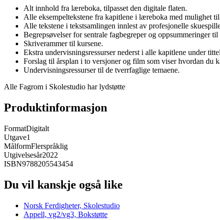
Alt innhold fra læreboka, tilpasset den digitale flaten.
Alle eksempeltekstene fra kapitlene i læreboka med mulighet til
Alle tekstene i tekstsamlingen innlest av profesjonelle skuespille
Begrepsøvelser for sentrale fagbegreper og oppsummeringer til a
Skriverammer til kursene.
Ekstra undervisningsressurser nederst i alle kapitlene under titte
Forslag til årsplan i to versjoner og film som viser hvordan du
Undervisningsressurser til de tverrfaglige temaene.
Alle Fagrom i Skolestudio har lydstøtte
Produktinformasjon
Format
Digitalt
Utgave
1
Målform
Flerspråklig
Utgivelsesår
2022
ISBN
9788205543454
Du vil kanskje også like
Norsk Ferdigheter, Skolestudio
Appell, vg2/vg3, Bokstøtte