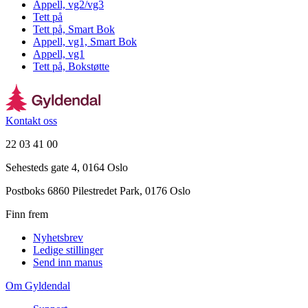
Appell, vg2/vg3
Tett på
Tett på, Smart Bok
Appell, vg1, Smart Bok
Appell, vg1
Tett på, Bokstøtte
Kontakt oss
22 03 41 00
Sehesteds gate 4, 0164 Oslo
Postboks 6860 Pilestredet Park, 0176 Oslo
Finn frem
Nyhetsbrev
Ledige stillinger
Send inn manus
Om Gyldendal