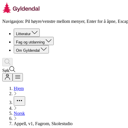
Navigasjon: Pil høyre/venstre mellom menyer, Enter for å åpne, Escap
Litteratur
Fag og utdanning
Om Gyldendal
Søk
Hjem
Norsk
Appell, v1, Fagrom, Skolestudio