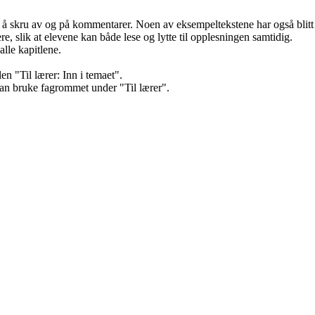
 å skru av og på kommentarer. Noen av eksempeltekstene har også blitt 
re, slik at elevene kan både lese og lytte til opplesningen samtidig.
lle kapitlene.
len "Til lærer: Inn i temaet".
 kan bruke fagrommet under "Til lærer".