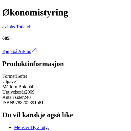
Økonomistyring
av
Johs Totland
685,-
Kjøp på Ark.no
Produktinformasjon
Format
Heftet
Utgave
1
Målform
Bokmål
Utgivelsesår
2009
Antall sider
240
ISBN
9788205391581
Du vil kanskje også like
Mønster 1P, 2. utg.