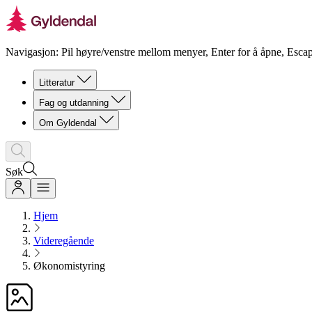
Navigasjon: Pil høyre/venstre mellom menyer, Enter for å åpne, Escap
Litteratur
Fag og utdanning
Om Gyldendal
Søk
Hjem
Videregående
Økonomistyring