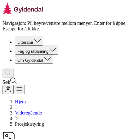
Navigasjon: Pil høyre/venstre mellom menyer, Enter for å åpne,
Escape for å lukke.
Litteratur
Fag og utdanning
Om Gyldendal
Søk
Hjem
Videregående
Prosjektstyring