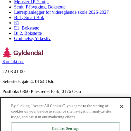
Mønster 1P, 2. utg.
Senit, Påbygging, Bokstøtte
Lærerplanlegger for videregående skole 2026-2027
Bi 1, Smart Bok
E1
E1, Bokstøtte
Bi 2, Bokstøtte
God helse, Yrkesliv
Kontakt oss
22 03 41 00
Sehesteds gate 4, 0164 Oslo
Postboks 6860 Pilestredet Park, 0176 Oslo
Finn frem
By clicking “Accept All Cookies”, you agree to the storing of
Nyhetsbrev
cookies on your device to enhance site navigation, analyze site
Ledige stillinger
usage, and assist in our marketing efforts.
Send inn manus
Cookies Settings