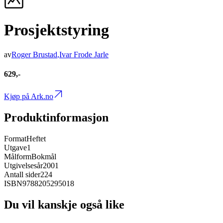
Prosjektstyring
av
Roger Brustad
,
Ivar Frode Jarle
629,-
Kjøp på Ark.no
Produktinformasjon
Format
Heftet
Utgave
1
Målform
Bokmål
Utgivelsesår
2001
Antall sider
224
ISBN
9788205295018
Du vil kanskje også like