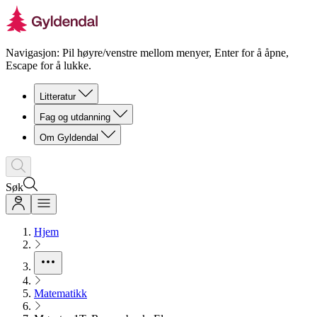
Navigasjon: Pil høyre/venstre mellom menyer, Enter for å åpne,
Escape for å lukke.
Litteratur
Fag og utdanning
Om Gyldendal
Søk
Hjem
Matematikk