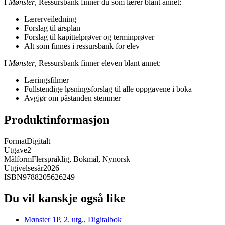
I
Mønster
, Ressursbank finner du som lærer blant annet:
Lærerveiledning
Forslag til årsplan
Forslag til kapittelprøver og terminprøver
Alt som finnes i ressursbank for elev
I
Mønster
, Ressursbank finner eleven blant annet:
Læringsfilmer
Fullstendige løsningsforslag til alle oppgavene i boka
Avgjør om påstanden stemmer
Produktinformasjon
Format
Digitalt
Utgave
2
Målform
Flerspråklig, Bokmål, Nynorsk
Utgivelsesår
2026
ISBN
9788205626249
Du vil kanskje også like
Mønster 1P, 2. utg., Digitalbok