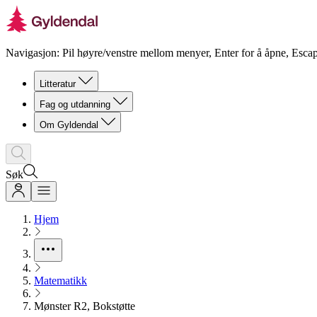
Navigasjon: Pil høyre/venstre mellom menyer, Enter for å åpne, Escap
Litteratur
Fag og utdanning
Om Gyldendal
Søk
Hjem
Matematikk
Mønster R2, Bokstøtte