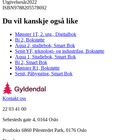
Utgivelsesår
2022
ISBN
9788205578692
Du vil kanskje også like
Mønster 1T, 2. utg., Digitalbok
Bi 2, Bokstøtte
Aqua 2, studiebok, Smart Bok
Senit YF, teknologi- og industrifag, Bokstøtte
Aqua 1, Studiebok, Smart Bok
Bi 2, Smart Bok
Mønster R1, Bokstøtte
Senit, Påbygging, Smart Bok
Kontakt oss
22 03 41 00
Sehesteds gate 4, 0164 Oslo
Postboks 6860 Pilestredet Park, 0176 Oslo