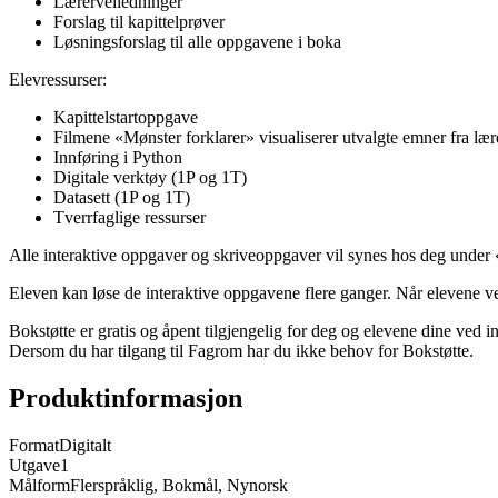
Lærerveiledninger
Forslag til kapittelprøver
Løsningsforslag til alle oppgavene i boka
Elevressurser:
Kapittelstartoppgave
Filmene «Mønster forklarer» visualiserer utvalgte emner fra læ
Innføring i Python
Digitale verktøy (1P og 1T)
Datasett (1P og 1T)
Tverrfaglige ressurser
Alle interaktive oppgaver og skriveoppgaver vil synes hos deg under «
Eleven kan løse de interaktive oppgavene flere ganger. Når elevene velg
Bokstøtte er gratis og åpent tilgjengelig for deg og elevene dine ved 
Dersom du har tilgang til Fagrom har du ikke behov for Bokstøtte.
Produktinformasjon
Format
Digitalt
Utgave
1
Målform
Flerspråklig, Bokmål, Nynorsk