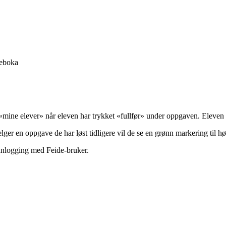
reboka
mine elever» når eleven har trykket «fullfør» under oppgaven. Eleven ka
er en oppgave de har løst tidligere vil de se en grønn markering til høyr
innlogging med Feide-bruker.