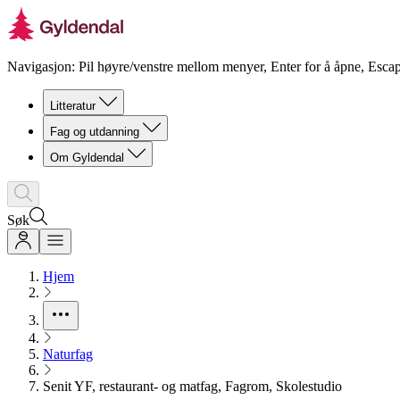
Navigasjon: Pil høyre/venstre mellom menyer, Enter for å åpne, Escap
Litteratur
Fag og utdanning
Om Gyldendal
Søk
Hjem
Naturfag
Senit YF, restaurant- og matfag, Fagrom, Skolestudio