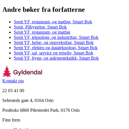
Andre bøker fra forfatterne
Senit YF, restaurant- og matfag, Smart Bok
Senit, Påbygging, Smart Bok
Senit YF, restaurant- og matfag
Senit YF, teknologi- og industrifag, Smart Bok
Senit YF, helse- og oppvekstfag, Smart Bok
Senit YF, elektro og datateknologi, Smart Bok
Senit YF, sal, service og reiseliv, Smart Bok
Senit YF, bygg- og anleggsteknikk, Smart Bok
Kontakt oss
22 03 41 00
Sehesteds gate 4, 0164 Oslo
Postboks 6860 Pilestredet Park, 0176 Oslo
Finn frem