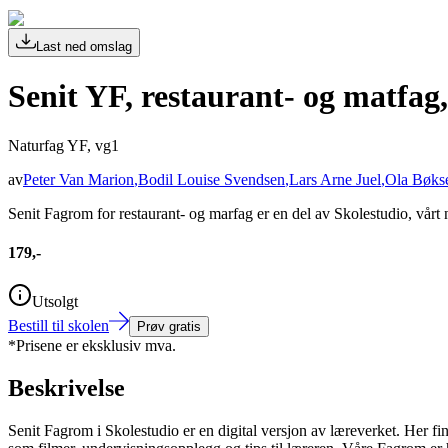
Last ned omslag
Senit YF, restaurant- og matfag
Naturfag YF, vg1
av
Peter Van Marion
,
Bodil Louise Svendsen
,
Lars Arne Juel
,
Ola Bøkse
Senit Fagrom for restaurant- og marfag er en del av Skolestudio, vårt n
179,-
Utsolgt
Bestill til skolen
Prøv gratis
*Prisene er eksklusiv mva.
Beskrivelse
Senit Fagrom i Skolestudio er en digital versjon av læreverket. Her fin