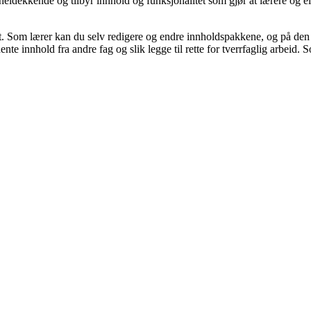
eldekkende og tilbyr innhold og funksjonalitet som gjør at lærere og ele
et. Som lærer kan du selv redigere og endre innholdspakkene, og på den m
hente innhold fra andre fag og slik legge til rette for tverrfaglig arbeid.