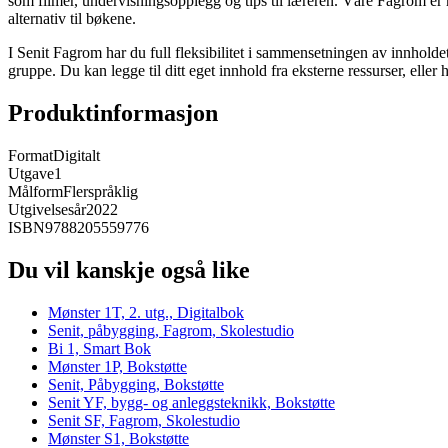
som filmer, undervisningsopplegg og tips til læreren. Våre Fagrom er h
alternativ til bøkene.
I Senit Fagrom har du full fleksibilitet i sammensetningen av innhold
gruppe. Du kan legge til ditt eget innhold fra eksterne ressurser, eller 
Produktinformasjon
Format
Digitalt
Utgave
1
Målform
Flerspråklig
Utgivelsesår
2022
ISBN
9788205559776
Du vil kanskje også like
Mønster 1T, 2. utg., Digitalbok
Senit, påbygging, Fagrom, Skolestudio
Bi 1, Smart Bok
Mønster 1P, Bokstøtte
Senit, Påbygging, Bokstøtte
Senit YF, bygg- og anleggsteknikk, Bokstøtte
Senit SF, Fagrom, Skolestudio
Mønster S1, Bokstøtte