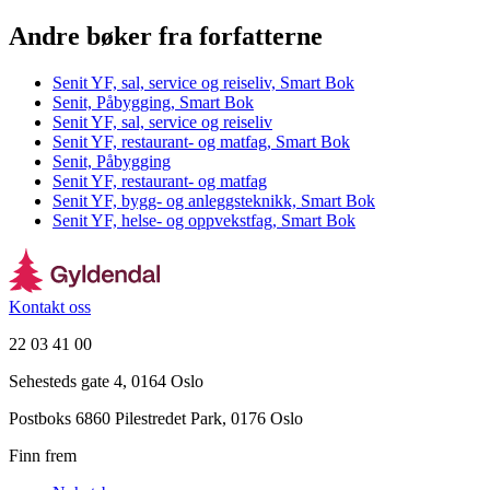
Andre bøker fra forfatterne
Senit YF, sal, service og reiseliv, Smart Bok
Senit, Påbygging, Smart Bok
Senit YF, sal, service og reiseliv
Senit YF, restaurant- og matfag, Smart Bok
Senit, Påbygging
Senit YF, restaurant- og matfag
Senit YF, bygg- og anleggsteknikk, Smart Bok
Senit YF, helse- og oppvekstfag, Smart Bok
Kontakt oss
22 03 41 00
Sehesteds gate 4, 0164 Oslo
Postboks 6860 Pilestredet Park, 0176 Oslo
Finn frem