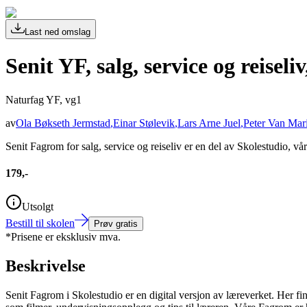
Last ned omslag
Senit YF, salg, service og reisel
Naturfag YF, vg1
av
Ola Bøkseth Jermstad
,
Einar Stølevik
,
Lars Arne Juel
,
Peter Van Mar
Senit Fagrom for salg, service og reiseliv er en del av Skolestudio, vå
179,-
Utsolgt
Bestill til skolen
Prøv gratis
*Prisene er eksklusiv mva.
Beskrivelse
Senit Fagrom i Skolestudio er en digital versjon av læreverket. Her fin