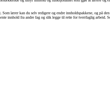
eldekkende og tilbyr innhold og funksjonalitet som gjør at lærere og ele
et. Som lærer kan du selv redigere og endre innholdspakkene, og på den m
hente innhold fra andre fag og slik legge til rette for tverrfaglig arbeid.