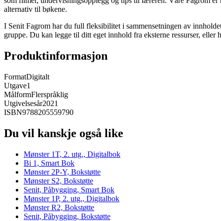
som filmer, undervisningsopplegg og tips til læreren. Våre Fagrom er h
alternativ til bøkene.
I Senit Fagrom har du full fleksibilitet i sammensetningen av innhold
gruppe. Du kan legge til ditt eget innhold fra eksterne ressurser, eller 
Produktinformasjon
Format
Digitalt
Utgave
1
Målform
Flerspråklig
Utgivelsesår
2021
ISBN
9788205559790
Du vil kanskje også like
Mønster 1T, 2. utg., Digitalbok
Bi 1, Smart Bok
Mønster 2P-Y, Bokstøtte
Mønster S2, Bokstøtte
Senit, Påbygging, Smart Bok
Mønster 1P, 2. utg., Digitalbok
Mønster R2, Bokstøtte
Senit, Påbygging, Bokstøtte