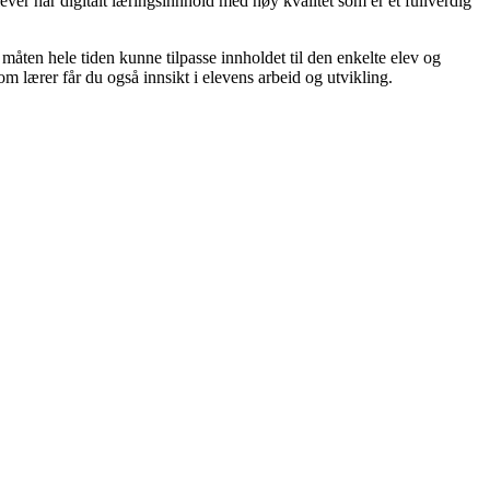
ver har digitalt læringsinnhold med høy kvalitet som er et fullverdig
åten hele tiden kunne tilpasse innholdet til den enkelte elev og
 Som lærer får du også innsikt i elevens arbeid og utvikling.