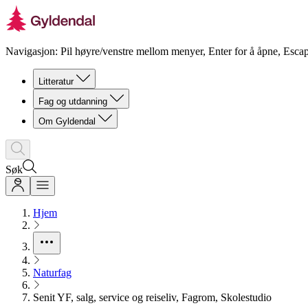
Navigasjon: Pil høyre/venstre mellom menyer, Enter for å åpne, Escap
Litteratur
Fag og utdanning
Om Gyldendal
Søk
Hjem
Naturfag
Senit YF, salg, service og reiseliv, Fagrom, Skolestudio