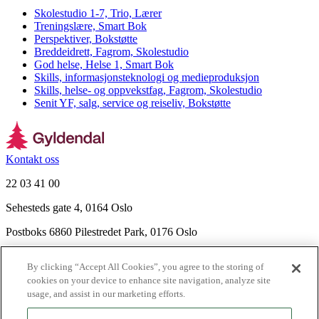
Skolestudio 1-7, Trio, Lærer
Treningslære, Smart Bok
Perspektiver, Bokstøtte
Breddeidrett, Fagrom, Skolestudio
God helse, Helse 1, Smart Bok
Skills, informasjonsteknologi og medieproduksjon
Skills, helse- og oppvekstfag, Fagrom, Skolestudio
Senit YF, salg, service og reiseliv, Bokstøtte
Kontakt oss
22 03 41 00
Sehesteds gate 4, 0164 Oslo
Postboks 6860 Pilestredet Park, 0176 Oslo
Finn frem
By clicking “Accept All Cookies”, you agree to the storing of
Nyhetsbrev
cookies on your device to enhance site navigation, analyze site
Ledige stillinger
usage, and assist in our marketing efforts.
Send inn manus