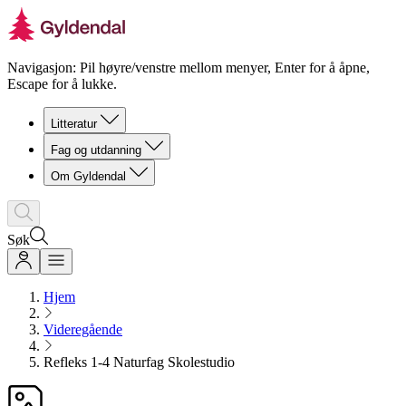
Navigasjon: Pil høyre/venstre mellom menyer, Enter for å åpne,
Escape for å lukke.
Litteratur
Fag og utdanning
Om Gyldendal
Søk
Hjem
Videregående
Refleks 1-4 Naturfag Skolestudio