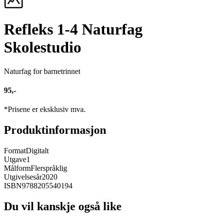
Refleks 1-4 Naturfag
Skolestudio
Naturfag for barnetrinnet
95,-
*Prisene er eksklusiv mva.
Produktinformasjon
Format
Digitalt
Utgave
1
Målform
Flerspråklig
Utgivelsesår
2020
ISBN
9788205540194
Du vil kanskje også like