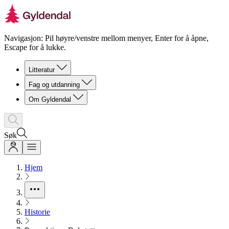
Navigasjon: Pil høyre/venstre mellom menyer, Enter for å åpne,
Escape for å lukke.
Litteratur
Fag og utdanning
Om Gyldendal
Søk
Hjem
Historie