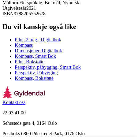
Målform
Flerspråklig, Bokmål, Nynorsk
Utgivelsesår
2021
ISBN
9788205552678
Du vil kanskje også like
Pilot, 2. utg., Digitalbok
Kompass
Dimensjoner, Digitalbok
Kompass, Smart Bok
Pilot, Bokstøtte
Perspektiv, påbygging, Smart Bok
Perspektiv, Påbygging
Kompass, Bokstøtte
Kontakt oss
22 03 41 00
Sehesteds gate 4, 0164 Oslo
Postboks 6860 Pilestredet Park, 0176 Oslo