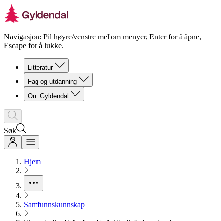
Navigasjon: Pil høyre/venstre mellom menyer, Enter for å åpne,
Escape for å lukke.
Litteratur
Fag og utdanning
Om Gyldendal
Søk
Hjem
Samfunnskunnskap