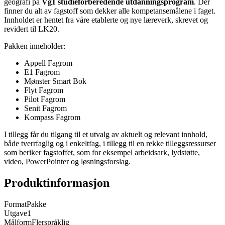
geografi på
Vg1 studieforberedende utdanningsprogram
. Der
finner du alt av fagstoff som dekker alle kompetansemålene i faget.
Innholdet er hentet fra våre etablerte og nye læreverk, skrevet og
revidert til LK20.
Pakken inneholder:
Appell Fagrom
E1 Fagrom
Mønster Smart Bok
Flyt Fagrom
Pilot Fagrom
Senit Fagrom
Kompass Fagrom
I tillegg får du tilgang til et utvalg av aktuelt og relevant innhold,
både tverrfaglig og i enkeltfag, i tillegg til en rekke tilleggsressurser
som beriker fagstoffet, som for eksempel arbeidsark, lydstøtte,
video, PowerPointer og løsningsforslag.
Produktinformasjon
Format
Pakke
Utgave
1
Målform
Flerspråklig