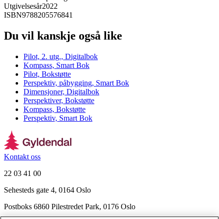
Utgivelsesår
2022
ISBN
9788205576841
Du vil kanskje også like
Pilot, 2. utg., Digitalbok
Kompass, Smart Bok
Pilot, Bokstøtte
Perspektiv, påbygging, Smart Bok
Dimensjoner, Digitalbok
Perspektiver, Bokstøtte
Kompass, Bokstøtte
Perspektiv, Smart Bok
Kontakt oss
22 03 41 00
Sehesteds gate 4, 0164 Oslo
Postboks 6860 Pilestredet Park, 0176 Oslo