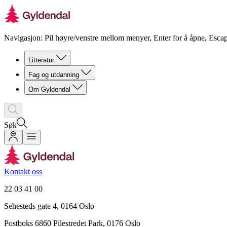
Navigasjon: Pil høyre/venstre mellom menyer, Enter for å åpne, Escap
Litteratur
Fag og utdanning
Om Gyldendal
Søk
Kontakt oss
22 03 41 00
Sehesteds gate 4, 0164 Oslo
Postboks 6860 Pilestredet Park, 0176 Oslo