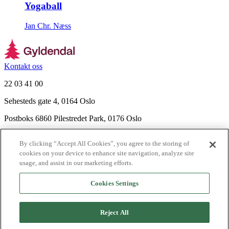
Yogaball
Jan Chr. Næss
Kontakt oss
22 03 41 00
Sehesteds gate 4, 0164 Oslo
Postboks 6860 Pilestredet Park, 0176 Oslo
Finn frem
By clicking “Accept All Cookies”, you agree to the storing of
Nyhetsbrev
cookies on your device to enhance site navigation, analyze site
Ledige stillinger
usage, and assist in our marketing efforts.
Send inn manus
Cookies Settings
Om Gyldendal
Support
Reject All
Presse
Agency