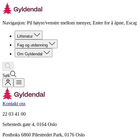
Navigasjon: Pil høyre/venstre mellom menyer, Enter for å åpne, Escap
Litteratur
Fag og utdanning
Om Gyldendal
Søk
Kontakt oss
22 03 41 00
Sehesteds gate 4, 0164 Oslo
Postboks 6860 Pilestredet Park, 0176 Oslo