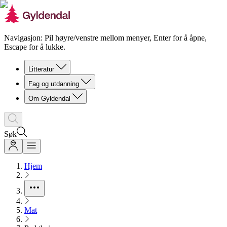
Navigasjon: Pil høyre/venstre mellom menyer, Enter for å åpne,
Escape for å lukke.
Litteratur
Fag og utdanning
Om Gyldendal
Søk
Hjem
Mat