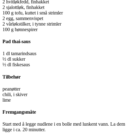
2 hvitløkfedd, finhakket
2 sjalottløk, finhakket
100 g tofu, kuttet i små strimler
2 egg, sammenvispet
2 vårløkstilker, i tynne strimler
100 g bønnespirer
Pad thai-saus
1 dl tamarindsaus
½ dl sukker
½ dl fiskesaus
Tilbehør
peanøtter
chili, i skiver
lime
Fremgangsmåte
Start med å legge nudlene i en bolle med lunkent vann. La dem
ligge i ca. 20 minutter.