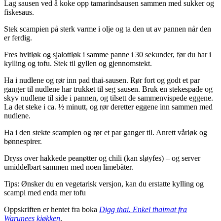
Lag sausen ved å koke opp tamarindsausen sammen med sukker og
fiskesaus.
Stek scampien på sterk varme i olje og ta den ut av pannen når den
er ferdig.
Fres hvitløk og sjalottløk i samme panne i 30 sekunder, før du har i
kylling og tofu. Stek til gyllen og gjennomstekt.
Ha i nudlene og rør inn pad thai-sausen. Rør fort og godt et par
ganger til nudlene har trukket til seg sausen. Bruk en stekespade og
skyv nudlene til side i pannen, og tilsett de sammenvispede eggene.
La det steke i ca. ½ minutt, og rør deretter eggene inn sammen med
nudlene.
Ha i den stekte scampien og rør et par ganger til. Anrett vårløk og
bønnespirer.
Dryss over hakkede peanøtter og chili (kan sløyfes) – og server
umiddelbart sammen med noen limebåter.
Tips: Ønsker du en vegetarisk versjon, kan du erstatte kylling og
scampi med enda mer tofu
Oppskriften er hentet fra boka
Digg thai. Enkel thaimat fra
Warunees kjøkken
.