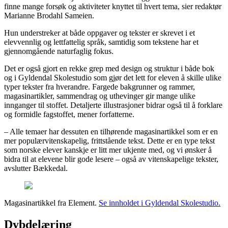
finne mange forsøk og aktiviteter knyttet til hvert tema, sier redaktør
Marianne Brodahl Sameien.
Hun understreker at både oppgaver og tekster er skrevet i et
elevvennlig og lettfattelig språk, samtidig som tekstene har et
gjennomgående naturfaglig fokus.
Det er også gjort en rekke grep med design og struktur i både bok
og i Gyldendal Skolestudio som gjør det lett for eleven å skille ulike
typer tekster fra hverandre. Fargede bakgrunner og rammer,
magasinartikler, sammendrag og uthevinger gir mange ulike
innganger til stoffet. Detaljerte illustrasjoner bidrar også til å forklare
og formidle fagstoffet, mener forfatterne.
– Alle temaer har dessuten en tilhørende magasinartikkel som er en
mer populærvitenskapelig, frittstående tekst. Dette er en type tekst
som norske elever kanskje er litt mer ukjente med, og vi ønsker å
bidra til at elevene blir gode lesere – også av vitenskapelige tekster,
avslutter Bækkedal.
Magasinartikkel fra Element.
Se innholdet i Gyldendal Skolestudio.
Dybdelæring