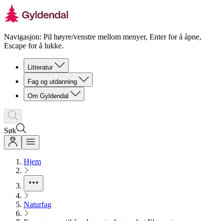
Navigasjon: Pil høyre/venstre mellom menyer, Enter for å åpne,
Escape for å lukke.
Litteratur
Fag og utdanning
Om Gyldendal
Søk
Hjem
Naturfag