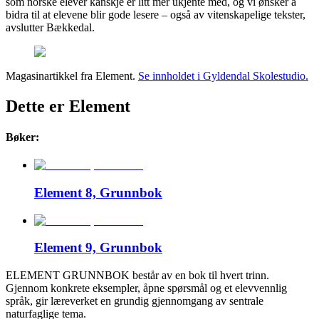
som norske elever kanskje er litt mer ukjente med, og vi ønsker å
bidra til at elevene blir gode lesere – også av vitenskapelige tekster,
avslutter Bækkedal.
Magasinartikkel fra Element.
Se innholdet i Gyldendal Skolestudio.
Dette er Element
Bøker:
Element 8, Grunnbok
Element 9, Grunnbok
ELEMENT GRUNNBOK består av en bok til hvert trinn.
Gjennom konkrete eksempler, åpne spørsmål og et elevvennlig
språk, gir læreverket en grundig gjennomgang av sentrale
naturfaglige tema.