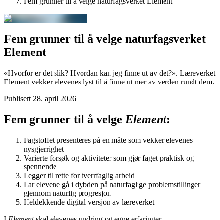
Fem grunner til å velge naturfagsverket Element
Fem grunner til å velge naturfagsverket
Element
«Hvorfor er det slik? Hvordan kan jeg finne ut av det?». Læreverket
Element vekker elevenes lyst til å finne ut mer av verden rundt dem.
Publisert
28. april 2026
Fem grunner til å velge
Element
:
Fagstoffet presenteres på en måte som vekker elevenes
nysgjerrighet
Varierte forsøk og aktiviteter som gjør faget praktisk og
spennende
Legger til rette for tverrfaglig arbeid
Lar elevene gå i dybden på naturfaglige problemstillinger
gjennom naturlig progresjon
Heldekkende digital versjon av læreverket
I
Element
skal elevenes undring og egne erfaringer