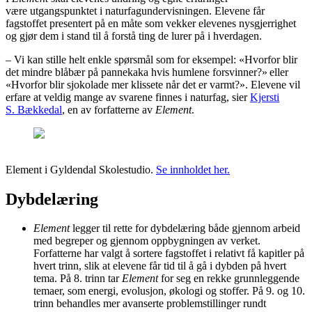
være utgangspunktet i naturfagundervisningen. Elevene får
fagstoffet presentert på en måte som vekker elevenes nysgjerrighet
og gjør dem i stand til å forstå ting de lurer på i hverdagen.
– Vi kan stille helt enkle spørsmål som for eksempel: «Hvorfor blir
det mindre blåbær på pannekaka hvis humlene forsvinner?» eller
«Hvorfor blir sjokolade mer klissete når det er varmt?». Elevene vil
erfare at veldig mange av svarene finnes i naturfag, sier
Kjersti
S. Bækkedal
, en av forfatterne av
Element
.
Element i Gyldendal Skolestudio.
Se innholdet her.
Dybdelæring
Element
legger til rette for dybdelæring både gjennom arbeid
med begreper og gjennom oppbygningen av verket.
Forfatterne har valgt å sortere fagstoffet i relativt få kapitler på
hvert trinn, slik at elevene får tid til å gå i dybden på hvert
tema. På 8. trinn tar
Element
for seg en rekke grunnleggende
temaer, som energi, evolusjon, økologi og stoffer. På 9. og 10.
trinn behandles mer avanserte problemstillinger rundt