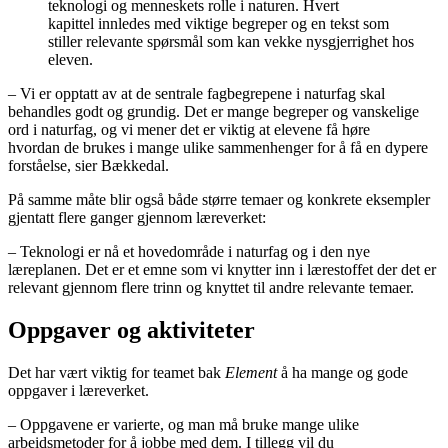
teknologi og menneskets rolle i naturen. Hvert
kapittel innledes med viktige begreper og en tekst som
stiller relevante spørsmål som kan vekke nysgjerrighet hos
eleven.
– Vi er opptatt av at de sentrale fagbegrepene i naturfag skal
behandles godt og grundig. Det er mange begreper og vanskelige
ord i naturfag, og vi mener det er viktig at elevene få høre
hvordan de brukes i mange ulike sammenhenger for å få en dypere
forståelse, sier Bækkedal.
På samme måte blir også både større temaer og konkrete eksempler
gjentatt flere ganger gjennom læreverket:
– Teknologi er nå et hovedområde i naturfag og i den nye
læreplanen. Det er et emne som vi knytter inn i lærestoffet der det er
relevant gjennom flere trinn og knyttet til andre relevante temaer.
Oppgaver og aktiviteter
Det har vært viktig for teamet bak
Element
å ha mange og gode
oppgaver i læreverket.
– Oppgavene er varierte, og man må bruke mange ulike
arbeidsmetoder for å jobbe med dem. I tillegg vil du