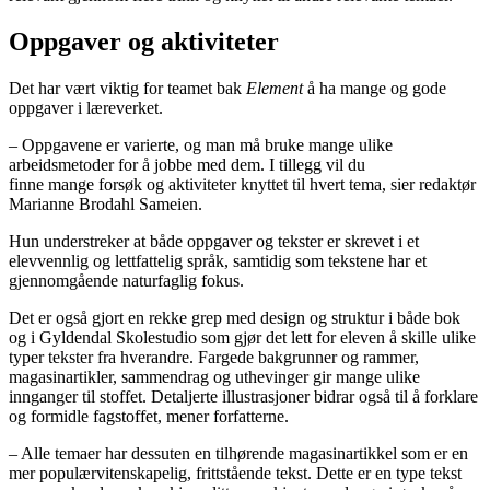
Oppgaver og aktiviteter
Det har vært viktig for teamet bak
Element
å ha mange og gode
oppgaver i læreverket.
– Oppgavene er varierte, og man må bruke mange ulike
arbeidsmetoder for å jobbe med dem. I tillegg vil du
finne mange forsøk og aktiviteter knyttet til hvert tema, sier redaktør
Marianne Brodahl Sameien.
Hun understreker at både oppgaver og tekster er skrevet i et
elevvennlig og lettfattelig språk, samtidig som tekstene har et
gjennomgående naturfaglig fokus.
Det er også gjort en rekke grep med design og struktur i både bok
og i Gyldendal Skolestudio som gjør det lett for eleven å skille ulike
typer tekster fra hverandre. Fargede bakgrunner og rammer,
magasinartikler, sammendrag og uthevinger gir mange ulike
innganger til stoffet. Detaljerte illustrasjoner bidrar også til å forklare
og formidle fagstoffet, mener forfatterne.
– Alle temaer har dessuten en tilhørende magasinartikkel som er en
mer populærvitenskapelig, frittstående tekst. Dette er en type tekst