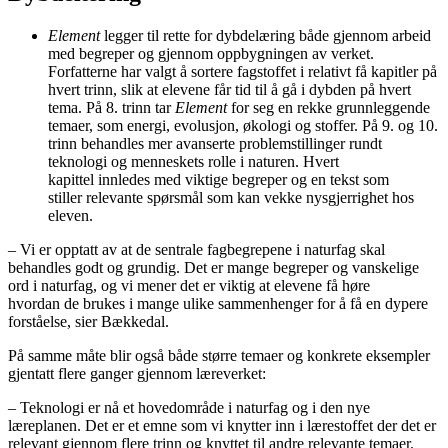
Element
legger til rette for dybdelæring både gjennom arbeid
med begreper og gjennom oppbygningen av verket.
Forfatterne har valgt å sortere fagstoffet i relativt få kapitler på
hvert trinn, slik at elevene får tid til å gå i dybden på hvert
tema. På 8. trinn tar
Element
for seg en rekke grunnleggende
temaer, som energi, evolusjon, økologi og stoffer. På 9. og 10.
trinn behandles mer avanserte problemstillinger rundt
teknologi og menneskets rolle i naturen. Hvert
kapittel innledes med viktige begreper og en tekst som
stiller relevante spørsmål som kan vekke nysgjerrighet hos
eleven.
– Vi er opptatt av at de sentrale fagbegrepene i naturfag skal
behandles godt og grundig. Det er mange begreper og vanskelige
ord i naturfag, og vi mener det er viktig at elevene få høre
hvordan de brukes i mange ulike sammenhenger for å få en dypere
forståelse, sier Bækkedal.
På samme måte blir også både større temaer og konkrete eksempler
gjentatt flere ganger gjennom læreverket:
– Teknologi er nå et hovedområde i naturfag og i den nye
læreplanen. Det er et emne som vi knytter inn i lærestoffet der det er
relevant gjennom flere trinn og knyttet til andre relevante temaer.