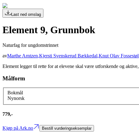
Last ned omslag
Element 9, Grunnbok
Naturfag for ungdomstrinnet
av
Marthe Arntzen
,
Kjersti Svenskerud Bækkedal
,
Knut Olav Fossestøl
Element legger til rette for at elevene skal være utforskende og aktiv
Målform
Bokmål
Nynorsk
779,-
Kjøp på Ark.no
Bestill vurderingseksemplar