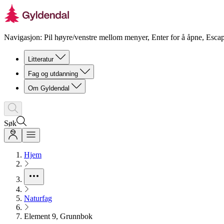
Navigasjon: Pil høyre/venstre mellom menyer, Enter for å åpne, Escap
Litteratur
Fag og utdanning
Om Gyldendal
Søk
Hjem
Naturfag
Element 9, Grunnbok