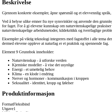
Beskrivelse
Gjennom konkrete eksempler, åpne spørsmål og et elevvennlig språk, 
Ved å belyse ulike emner fra nye synsvinkler og anvende den grunnleg
for faget. For å gi elevene kunnskap om naturvitenskapelige praksiser 
naturvitenskapelige arbeidsmetoder, kildekritikk og tverrfaglige proble
Eksempler på viktig teknologi integreres med fagstoffet i alle tema der
dermed elevene oppleve at naturfag er et praktisk og spennende fag.
Element 9 Grunnbok inneholder:
Naturvitenskap - å utforske verden
Kjemiske modeller - å vise det usynlige
Energi - et umettelig behov
Klima - en klode i endring
Nerver og hormoner - kommunikasjon i kroppen
Seksualitet - identitet, kropp og følelser
Produktinformasjon
Format
Fleksibind
Utgave
1