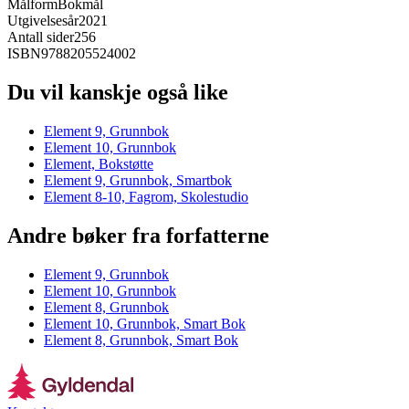
Målform
Bokmål
Utgivelsesår
2021
Antall sider
256
ISBN
9788205524002
Du vil kanskje også like
Element 9, Grunnbok
Element 10, Grunnbok
Element, Bokstøtte
Element 9, Grunnbok, Smartbok
Element 8-10, Fagrom, Skolestudio
Andre bøker fra forfatterne
Element 9, Grunnbok
Element 10, Grunnbok
Element 8, Grunnbok
Element 10, Grunnbok, Smart Bok
Element 8, Grunnbok, Smart Bok