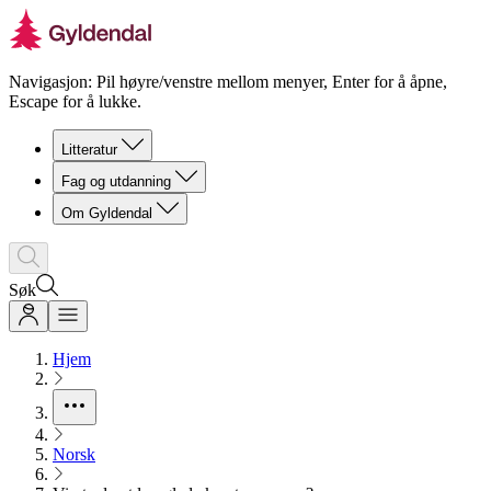
Navigasjon: Pil høyre/venstre mellom menyer, Enter for å åpne,
Escape for å lukke.
Litteratur
Fag og utdanning
Om Gyldendal
Søk
Hjem
Norsk