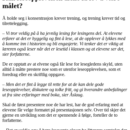
målet?
Å holde seg i konsentrasjon krever trening, og trening krever tid og
tilrettelegging.
– Vi tror veldig på å ha jevnlig lesing for lesingens del. At elevene
erfarer at det er hyggelig og fint å lese, at de opplever å lykkes med
å komme inn i historien og bli engasjerte. Vi tenker det er viktig at
læreren også leser når det er lesetid i klassen og at elevene ser det,
sier forfatterne.
De er opptatt av at elvene også får lese for lesegledens skyld, uten
alltid å måtte prestere noe som er utenfor leseopplevelsen, som et
foredrag eller en skriftlig oppgave.
– Men det er fint å legge til rette for at de kan dele gode
leseopplevelser, diskutere og tolke fritt, og gi hverandre anbefalinger
ut fra sine erfaringer med boka, sier Åslaug.
Skal de først presentere noe de har lest, har de god erfaring med at
elevene får velge formatet på presentasjonen selv. Over tid skjer det
gjerne en utvikling som det er spennende å følge, forteller de to
forfatterne.