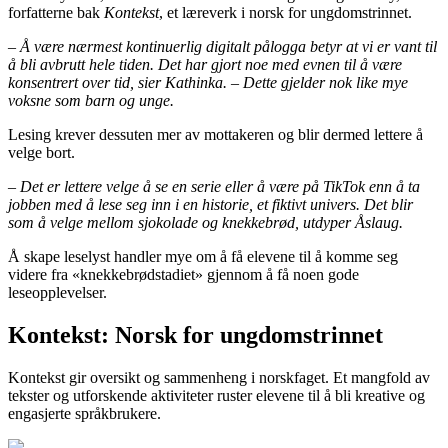
forfatterne bak
Kontekst
, et læreverk i norsk for ungdomstrinnet.
– Å være nærmest kontinuerlig digitalt pålogga betyr at vi er vant til
å bli avbrutt hele tiden. Det har gjort noe med evnen til å være
konsentrert over tid, sier Kathinka. – Dette gjelder nok like mye
voksne som barn og unge.
Lesing krever dessuten mer av mottakeren og blir dermed lettere å
velge bort.
– Det er lettere velge å se en serie eller å være på TikTok enn å ta
jobben med å lese seg inn i en historie, et fiktivt univers. Det blir
som å velge mellom sjokolade og knekkebrød, utdyper Åslaug.
Å skape leselyst handler mye om å få elevene til å komme seg
videre fra «knekkebrødstadiet» gjennom å få noen gode
leseopplevelser.
Kontekst: Norsk for ungdomstrinnet
Kontekst gir oversikt og sammenheng i norskfaget. Et mangfold av
tekster og utforskende aktiviteter ruster elevene til å bli kreative og
engasjerte språkbrukere.