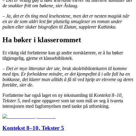
– Det er veldig gøy å høre lesevante elever ha litterære samtaler der
de snakker fritt om bøkene, sier Åslaug.
– Ja, det er én ting med lesehestene, men det er nesten magisk når
en av de som aldri lest før plutselig smugleser en roman under
pulten eller sluker biografien til Zlatan, supplerer Kathinka.
Ha bøker i klasserommet
Et viktig råd forfatterne kan gi andre norsklærere, er å ha bøker
tilgjengelig, gjerne et klassebibliotek.
– Det er mye litteratur der ute, bruk skolebibliotekaren til komme
med tips. Er forholdene mindre, er det kjempefint å i alle fall ha en
bokkasse, det klarer man alltids å få til ved hjelp av elevene og deres
foreldre, sier de.
Forfatterne har også laget en ny tekstsamling til
Kontekst 8–10,
Tekster 5
, med egne oppgaver som tar som mål av seg å ivareta
intensjonen med fagfornyelsen med tanke på utforsking.
Kontekst 8–10, Tekster 5