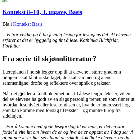
Kontekst 8–10, 3. utgave, Basis
Bla i
Kontekst Basis
– Vi tror veldig på å ha jevnlig lesing for lesingens del. At elevene
erfarer at det er hyggelig og fint å lese. Kathinka Blichfeldt,
Forfatter
Fra serie til skjønnlitteratur?
Læreplanen i norsk legger opp til at elevene i større grad enn
tidligere skal få utforske faget; de skal sammen og alene
sammenligne, drøfte og reflektere over språk og tekster.
Når det gjelder å få utholdenhet nok til å lese lengre tekster, vil en
del av elevene ha godt av en slags personlig trener, en som finner ut
hvordan lesenivået eller lesekondisen er, hva de er interessert i og
som kan komme med forslag til tekster – og muntre tilrop fra
sidelinjen.
– For å komme med gode leseforslag til elevene, er det en stor
fordel å vite litt om hvem de er og hva de er opptatt av. I dag ser vi
at mange leser lite, selv blant de såkalt skoleflinke elevene, og da