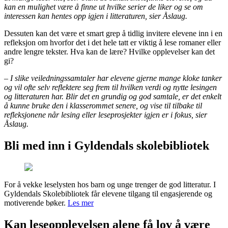
kan en mulighet være å finne ut hvilke serier de liker og se om
interessen kan hentes opp igjen i litteraturen, sier Åslaug.
Dessuten kan det være et smart grep å tidlig invitere elevene inn i en
refleksjon om hvorfor det i det hele tatt er viktig å lese romaner eller
andre lengre tekster. Hva kan de lære? Hvilke opplevelser kan det
gi?
– I slike veiledningssamtaler har elevene gjerne mange kloke tanker
og vil ofte selv reflektere seg frem til hvilken verdi og nytte lesingen
og litteraturen har. Blir det en grundig og god samtale, er det enkelt
å kunne bruke den i klasserommet senere, og vise til tilbake til
refleksjonene når lesing eller leseprosjekter igjen er i fokus, sier
Åslaug.
Bli med inn i Gyldendals skolebibliotek
For å vekke leselysten hos barn og unge trenger de god litteratur. I
Gyldendals Skolebibliotek får elevene tilgang til engasjerende og
motiverende bøker.
Les mer
Kan leseopplevelsen alene få lov å være