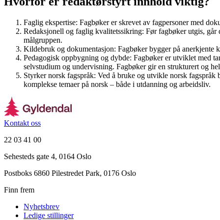
Hvorfor er redaktørstyrt innhold viktig?
Faglig ekspertise: Fagbøker er skrevet av fagpersoner med do
Redaksjonell og faglig kvalitetssikring: Før fagbøker utgis, går
målgruppen.
Kildebruk og dokumentasjon: Fagbøker bygger på anerkjente kil
Pedagogisk oppbygning og dybde: Fagbøker er utviklet med tanke
selvstudium og undervisning. Fagbøker gir en strukturert og helh
Styrker norsk fagspråk: Ved å bruke og utvikle norsk fagspråk bi
komplekse temaer på norsk – både i utdanning og arbeidsliv.
Kontakt oss
22 03 41 00
Sehesteds gate 4, 0164 Oslo
Postboks 6860 Pilestredet Park, 0176 Oslo
Finn frem
Nyhetsbrev
Ledige stillinger