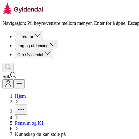
Navigasjon: Pil høyre/venstre mellom menyer, Enter for å åpne, Escap
Litteratur
Fag og utdanning
Om Gyldendal
Søk
Hjem
Pensum og KI
Kunnskap du kan stole på