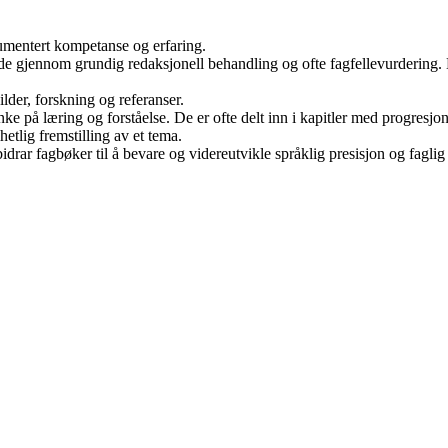
kumentert kompetanse og erfaring.
 de gjennom grundig redaksjonell behandling og ofte fagfellevurdering. D
der, forskning og referanser.
 på læring og forståelse. De er ofte delt inn i kapitler med progresj
etlig fremstilling av et tema.
drar fagbøker til å bevare og videreutvikle språklig presisjon og faglig