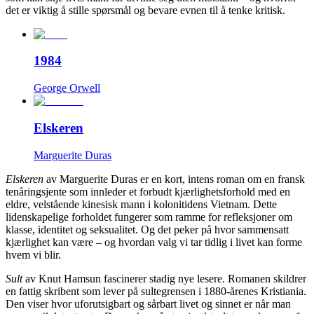
det er viktig å stille spørsmål og bevare evnen til å tenke kritisk.
1984
George Orwell
Elskeren
Marguerite Duras
Elskeren
av Marguerite Duras er en kort, intens roman om en fransk
tenåringsjente som innleder et forbudt kjærlighetsforhold med en
eldre, velstående kinesisk mann i kolonitidens Vietnam. Dette
lidenskapelige forholdet fungerer som ramme for refleksjoner om
klasse, identitet og seksualitet. Og det peker på hvor sammensatt
kjærlighet kan være – og hvordan valg vi tar tidlig i livet kan forme
hvem vi blir.
Sult
av Knut Hamsun fascinerer stadig nye lesere. Romanen skildrer
en fattig skribent som lever på sultegrensen i 1880-årenes Kristiania.
Den viser hvor uforutsigbart og sårbart livet og sinnet er når man