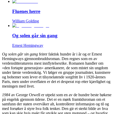
Fluenes herre
William Golding
Og solen går sin gang
Ernest Hemingway
Og solen går sin gang
feirer faktisk hundre år i år og er Ernest
Hemingways gjennombruddsroman. Den regnes som en av
verdenslitteraturens mest innflytelsesrike. Romanen handler om
«den fortapte generasjon» amerikanere, de som mistet sin ungdom
under første verdenskrig. Vi følger en gruppe journalister, kunstnere
og bohemer som lever et tilsynelatende sorgfritt liv i 1920-årenes
Paris, men under overflaten er det et desperat rop etter kjærlighet og
meningen med livet.
1984
av George Orwell er utpekt som en av de hundre beste bøkene
på engelsk gjennom tidene. Det er en mørk framtidsroman om et
samfunn der staten overvåker alt, kontrollerer informasjon og til og
med forsøker å styre hva folk tenker. Den gir et sterkt bilde av hva
som kan skje hvis makt får utvikle seg uten motstand – og hvorfor