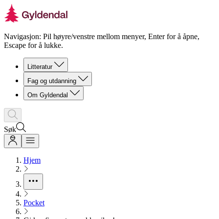
Navigasjon: Pil høyre/venstre mellom menyer, Enter for å åpne,
Escape for å lukke.
Litteratur
Fag og utdanning
Om Gyldendal
Søk
Hjem
Pocket