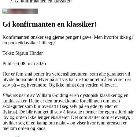
Gi konfirmanten en klassiker!
Gi konfirmanten en klassiker!
Konfirmanten ønsker seg gjerne penger i gave. Men hvorfor ikke gi
en pocketklassiker i tillegg?
Tekst:
Sigrun Hindar
Publisert
08. mai 2026
Her er fem små perler fra verdenslitteraturen, som alle garantert vil
utvide horisonten! Hver på sitt vis har de forandret måten vi ser oss
selv på – og hverandre. Og ikke minst den verden vi lever i.
Fluenes herre
av William Golding er en dystopisk klassiker og en
kultklassiker. Dette er den urovekkende fortellingen om noen
skolegutter som blir overlatt til seg selv på en øde øy etter en
flykrasj. De blir tvunget til selv å fastsette normer for egen atferd når
lov og orden ikke lenger eksisterer. Det som starter som et eventyr,
utvikler seg til en kamp om makt – og viser hvor tynn grensen er
mellom orden og kaos.