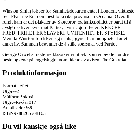
Winston Smith jobber for Sannhetsdepartementet i London, viktigste
by i Flystripe Én, den mest folkerike provinsen i Oceania. Overalt
rundt ham er det plakater av Storebror, og tankepolitiet er parat til å
avsløre ethvert svik mot Partiet, hvis slagord lyder: KRIG ER
FRED, FRIHET ER SLAVERI, UVITENHET ER STYRKE.
Men da Winston forelsker seg i Julia, øyner han muligheter for et
annet liv. Sammen begynner de å stille spørsmål ved Partiet.
George Orwells moderne klassiker er utpekt som en av de hundre
beste bøkene på engelsk gjennom tidene av avisen The Guardian.
Produktinformasjon
Format
Heftet
Utgave
2
Målform
Bokmål
Utgivelsesår
2017
Antall sider
368
ISBN
9788205508163
Du vil kanskje også like