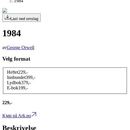
1984
Last ned omslag
1984
av
George Orwell
Velg format
Heftet
229
,-
Innbundet
399
,-
Lydbok
379
,-
E-bok
199
,-
229,-
Kjøp på Ark.no
Beskrivelse