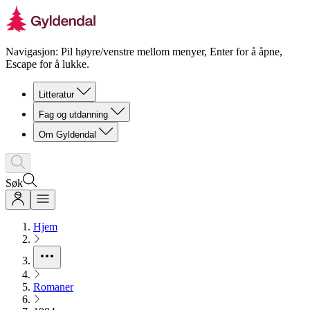
Navigasjon: Pil høyre/venstre mellom menyer, Enter for å åpne,
Escape for å lukke.
Litteratur
Fag og utdanning
Om Gyldendal
Søk
Hjem
Romaner