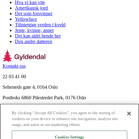
Hva vi kan vite
Amerikansk jord
Det som forsvinner
Yellowface
Tilintetgjør verden i kveld
Jente, kvinne, annet
Det kan aldri hende her
Den andre datteren
Kontakt oss
22 03 41 00
Sehesteds gate 4, 0164 Oslo
Postboks 6860 Pilestredet Park, 0176 Oslo
Finn frem
By clicking “Accept All Cookies”, you agree to the storing of
Nyhetsbrev
cookies on your device to enhance site navigation, analyze site
Ledige stillinger
usage, and assist in our marketing efforts.
Send inn manus
Cookies Settings