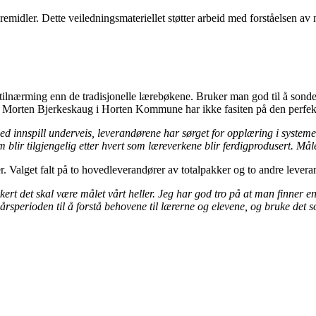
æremidler. Dette veiledningsmateriellet støtter arbeid med forståelsen av 
 tilnærming enn de tradisjonelle lærebøkene. Bruker man god til å sonder
tar. Morten Bjerkeskaug i Horten Kommune har ikke fasiten på den perfek
innspill underveis, leverandørene har sørget for opplæring i systemene
om blir tilgjengelig etter hvert som læreverkene blir ferdigprodusert. Mål
. Valget falt på to hovedleverandører av totalpakker og to andre leveran
sikkert det skal være målet vårt heller. Jeg har god tro på at man finner
toårsperioden til å forstå behovene til lærerne og elevene, og bruke det