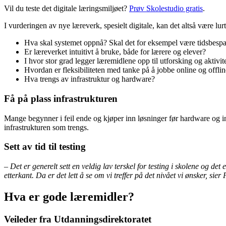
Vil du teste det digitale læringsmiljøet?
Prøv Skolestudio gratis
.
I vurderingen av nye læreverk, spesielt digitale, kan det altså være lurt
Hva skal systemet oppnå? Skal det for eksempel være tidsbespare
Er læreverket intuitivt å bruke, både for lærere og elever?
I hvor stor grad legger læremidlene opp til utforsking og aktivit
Hvordan er fleksibiliteten med tanke på å jobbe online og offl
Hva trengs av infrastruktur og hardware?
Få på plass infrastrukturen
Mange begynner i feil ende og kjøper inn løsninger før hardware og in
infrastrukturen som trengs.
Sett av tid til testing
– Det er generelt sett en veldig lav terskel for testing i skolene og d
etterkant. Da er det lett å se om vi treffer på det nivået vi ønsker, sier 
Hva er gode læremidler?
Veileder fra Utdanningsdirektoratet