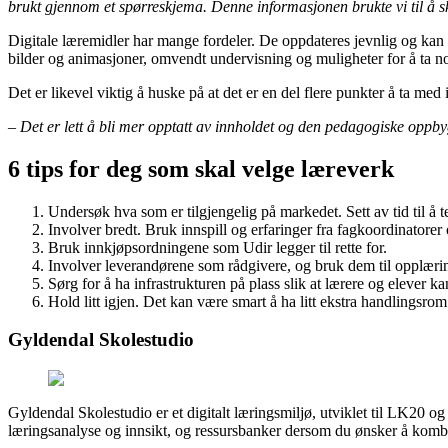
brukt gjennom et spørreskjema. Denne informasjonen brukte vi til å sk
Digitale læremidler har mange fordeler. De oppdateres jevnlig og kan byt
bilder og animasjoner, omvendt undervisning og muligheter for å ta not
Det er likevel viktig å huske på at det er en del flere punkter å ta med
– Det er lett å bli mer opptatt av innholdet og den pedagogiske oppb
6 tips for deg som skal velge læreverk
Undersøk hva som er tilgjengelig på markedet. Sett av tid til å t
Involver bredt. Bruk innspill og erfaringer fra fagkoordinatorer 
Bruk innkjøpsordningene som Udir legger til rette for.
Involver leverandørene som rådgivere, og bruk dem til opplærin
Sørg for å ha infrastrukturen på plass slik at lærere og elever 
Hold litt igjen. Det kan være smart å ha litt ekstra handlingsrom et
Gyldendal Skolestudio
Gyldendal Skolestudio er et digitalt læringsmiljø, utviklet til LK20 og
læringsanalyse og innsikt, og ressursbanker dersom du ønsker å kombi