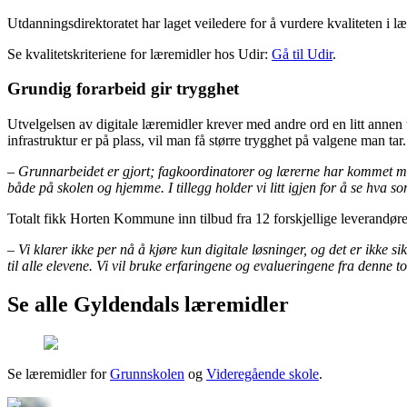
Utdanningsdirektoratet har laget veiledere for å vurdere kvaliteten i l
Se kvalitetskriteriene for læremidler hos Udir:
Gå til Udir
.
Grundig forarbeid gir trygghet
Utvelgelsen av digitale læremidler krever med andre ord en litt annen
infrastruktur er på plass, vil man få større trygghet på valgene man 
– Grunnarbeidet er gjort; fagkoordinatorer og lærerne har kommet med 
både på skolen og hjemme. I tillegg holder vi litt igjen for å se hva s
Totalt fikk Horten Kommune inn tilbud fra 12 forskjellige leverandører
– Vi klarer ikke per nå å kjøre kun digitale løsninger, og det er ikke 
til alle elevene. Vi vil bruke erfaringene og evalueringene fra denne 
Se alle Gyldendals læremidler
Se læremidler for
Grunnskolen
og
Videregående skole
.