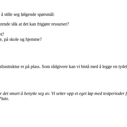
 å stille seg følgende spørsmål:
nde slik at det kan frigjøre ressurser?
et?
ine, på skole og hjemme?
frastruktur er på plass. Som rådgivere kan vi bistå med å legge en tyd
et er det smart å benytte seg av. Vi setter opp et eget løp med testperi
Pluto.