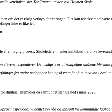
sjonelle lærebøker, sier Tor Tangen, rektor ved Holmen Skole.
lt, men om det er riktig verktøy for læringen. Det kan for eksempel være 
inger ikke er like lett.
n.
r en faglig prosess. Skolelederen henter inn tilbud fra ulike leverand
an elevene responderer. Det viktigste er at kompetansemålene blir møtt
alinger fra andre pedagoger kan også være fint å ta med inn i beslutn
or digitale læremidler da samfunnet stengte ned i mars 2020.
in utprøvingsperiode. Vi hentet inn råd og innspill fra kommunale fagko