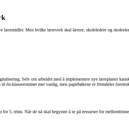
rk
e læremidler. Men hvilke læreverk skal lærere, skoleledere og skoleeiere
igitalisering. Selv om arbeidet med å implementere nye læreplaner kanskj
n til én-klasserommet mer vanlig, men papirbøkene er fremdeles foretruk
p for 5. trinn. Når de nå skal begynne å se på ressurser for mellomtrinne