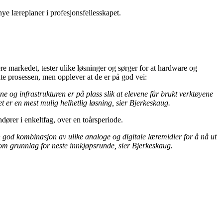
nye læreplaner i profesjonsfellesskapet.
e markedet, tester ulike løsninger og sørger for at hardware og
te prosessen, men opplever at de er på god vei:
 og infrastrukturen er på plass slik at elevene får brukt verktøyene
et er en mest mulig helhetlig løsning, sier Bjerkeskaug.
dører i enkeltfag, over en toårsperiode.
 en god kombinasjon av ulike analoge og digitale læremidler for å nå ut
 som grunnlag for neste innkjøpsrunde, sier Bjerkeskaug.