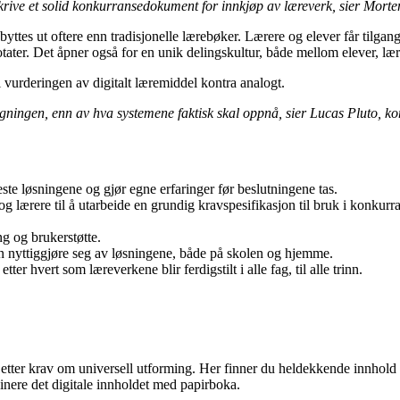
rive et solid konkurransedokument for innkjøp av læreverk, sier Morten 
tes ut oftere enn tradisjonelle lærebøker. Lærere og elever får tilgang t
ater. Det åpner også for en unik delingskultur, både mellom elever, lær
 i vurderingen av digitalt læremiddel kontra analogt.
ygningen, enn av hva systemene faktisk skal oppnå, sier Lucas Pluto, k
este løsningene og gjør egne erfaringer før beslutningene tas.
og lærere til å utarbeide en grundig kravspesifikasjon til bruk i konkurra
g og brukerstøtte.
kan nyttiggjøre seg av løsningene, både på skolen og hjemme.
ter hvert som læreverkene blir ferdigstilt i alle fag, til alle trinn.
 etter krav om universell utforming. Her finner du heldekkende innhold t
nere det digitale innholdet med papirboka.