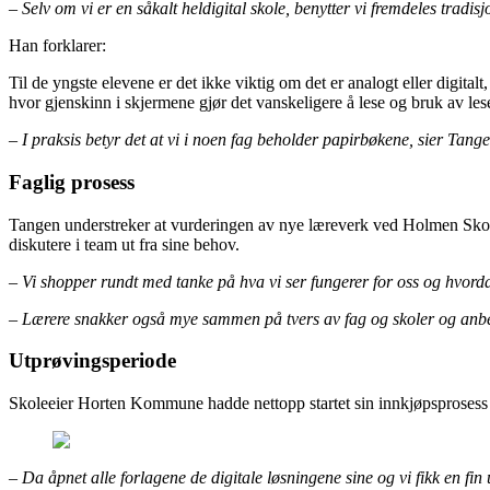
– Selv om vi er en såkalt heldigital skole, benytter vi fremdeles tradi
Han forklarer:
Til de yngste elevene er det ikke viktig om det er analogt eller digita
hvor gjenskinn i skjermene gjør det vanskeligere å lese og bruk av lesef
– I praksis betyr det at vi i noen fag beholder papirbøkene, sier Tange
Faglig prosess
Tangen understreker at vurderingen av nye læreverk ved Holmen Skole e
diskutere i team ut fra sine behov.
– Vi shopper rundt med tanke på hva vi ser fungerer for oss og hvord
– Lærere snakker også mye sammen på tvers av fag og skoler og anbef
Utprøvingsperiode
Skoleeier Horten Kommune hadde nettopp startet sin innkjøpsprosess f
– Da åpnet alle forlagene de digitale løsningene sine og vi fikk en f