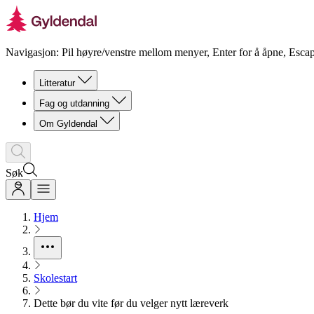
Navigasjon: Pil høyre/venstre mellom menyer, Enter for å åpne, Escap
Litteratur
Fag og utdanning
Om Gyldendal
Søk
Hjem
Skolestart
Dette bør du vite før du velger nytt læreverk