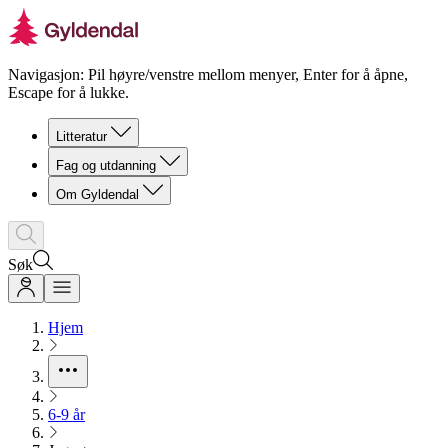
Navigasjon: Pil høyre/venstre mellom menyer, Enter for å åpne,
Escape for å lukke.
Litteratur
Fag og utdanning
Om Gyldendal
Søk
Hjem
6-9 år