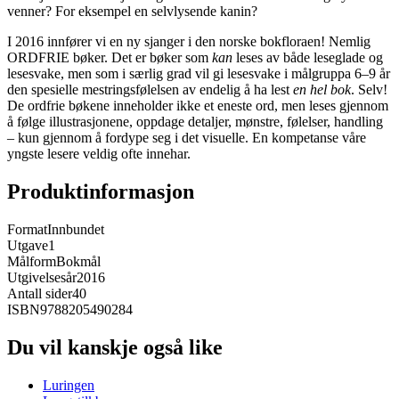
venner? For eksempel en selvlysende kanin?
I 2016 innfører vi en ny sjanger i den norske bokfloraen! Nemlig
ORDFRIE bøker. Det er bøker som
kan
leses av både leseglade og
lesesvake, men som i særlig grad vil gi lesesvake i målgruppa 6–9 år
den spesielle mestringsfølelsen av endelig å ha lest
en hel bok
. Selv!
De ordfrie bøkene inneholder ikke et eneste ord, men leses gjennom
å følge illustrasjonene, oppdage detaljer, mønstre, følelser, handling
– kun gjennom å fordype seg i det visuelle. En kompetanse våre
yngste lesere veldig ofte innehar.
Produktinformasjon
Format
Innbundet
Utgave
1
Målform
Bokmål
Utgivelsesår
2016
Antall sider
40
ISBN
9788205490284
Du vil kanskje også like
Luringen