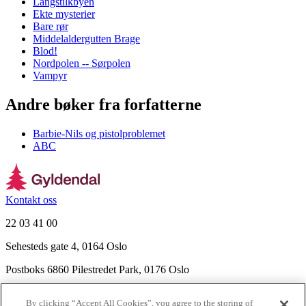
Langstilkbyen
Ekte mysterier
Bare rør
Middelaldergutten Brage
Blod!
Nordpolen -- Sørpolen
Vampyr
Andre bøker fra forfatterne
Barbie-Nils og pistolproblemet
ABC
Kontakt oss
22 03 41 00
Sehesteds gate 4, 0164 Oslo
Postboks 6860 Pilestredet Park, 0176 Oslo
Finn frem
By clicking “Accept All Cookies”, you agree to the storing of