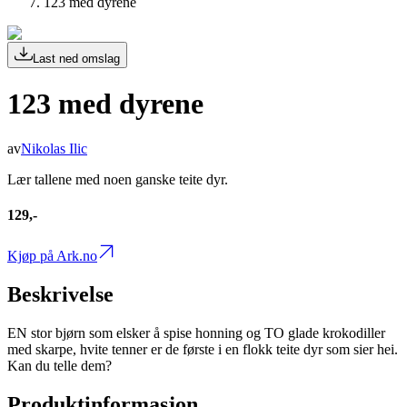
123 med dyrene
Last ned omslag
123 med dyrene
av
Nikolas Ilic
Lær tallene med noen ganske teite dyr.
129,-
Kjøp på Ark.no
Beskrivelse
EN stor bjørn som elsker å spise honning og TO glade krokodiller
med skarpe, hvite tenner er de første i en flokk teite dyr som sier hei.
Kan du telle dem?
Produktinformasjon