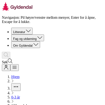
Navigasjon: Pil høyre/venstre mellom menyer, Enter for å åpne,
Escape for å lukke.
Litteratur
Fag og utdanning
Om Gyldendal
Søk
Hjem
0-3 år