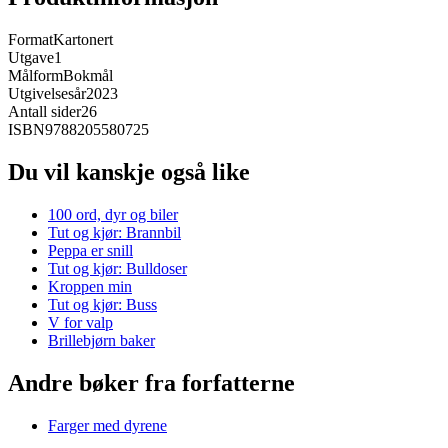
Format
Kartonert
Utgave
1
Målform
Bokmål
Utgivelsesår
2023
Antall sider
26
ISBN
9788205580725
Du vil kanskje også like
100 ord, dyr og biler
Tut og kjør: Brannbil
Peppa er snill
Tut og kjør: Bulldoser
Kroppen min
Tut og kjør: Buss
V for valp
Brillebjørn baker
Andre bøker fra forfatterne
Farger med dyrene