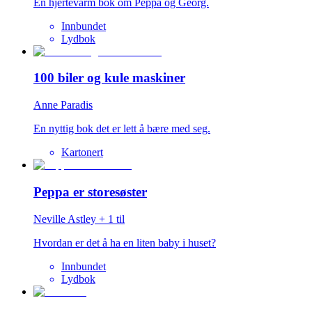
En hjertevarm bok om Peppa og Georg.
Innbundet
Lydbok
100 biler og kule maskiner
Anne Paradis
En nyttig bok det er lett å bære med seg.
Kartonert
Peppa er storesøster
Neville Astley
+
1
til
Hvordan er det å ha en liten baby i huset?
Innbundet
Lydbok