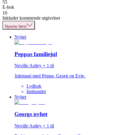
55
E-bok
10
Inkluder kommende utgivelser
Nyeste først
Nyhet
Peppas familiejul
Neville Astley
+
1
til
Julemagi med Peppa, Georg og Evie.
Lydbok
Innbundet
Nyhet
Georgs nyhet
Neville Astley
+
1
til