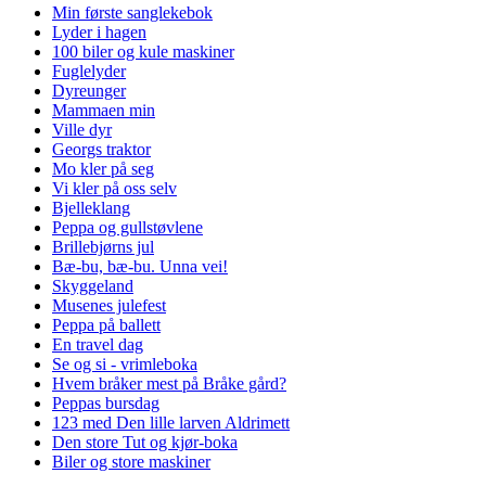
Min første sanglekebok
Lyder i hagen
100 biler og kule maskiner
Fuglelyder
Dyreunger
Mammaen min
Ville dyr
Georgs traktor
Mo kler på seg
Vi kler på oss selv
Bjelleklang
Peppa og gullstøvlene
Brillebjørns jul
Bæ-bu, bæ-bu. Unna vei!
Skyggeland
Musenes julefest
Peppa på ballett
En travel dag
Se og si - vrimleboka
Hvem bråker mest på Bråke gård?
Peppas bursdag
123 med Den lille larven Aldrimett
Den store Tut og kjør-boka
Biler og store maskiner