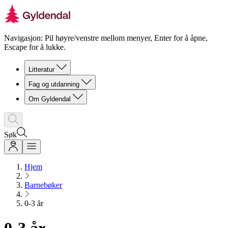
Navigasjon: Pil høyre/venstre mellom menyer, Enter for å åpne,
Escape for å lukke.
Litteratur
Fag og utdanning
Om Gyldendal
Søk
Hjem
Barnebøker
0-3 år