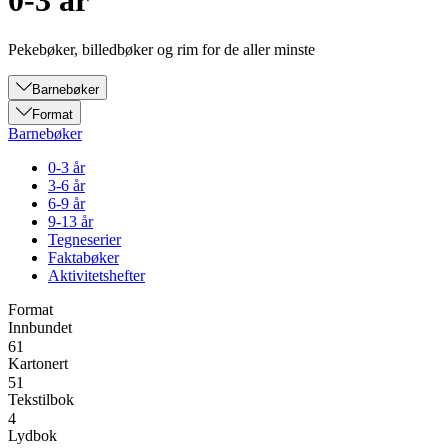
0-3 år
Pekebøker, billedbøker og rim for de aller minste
Barnebøker
Format
Barnebøker
0-3 år
3-6 år
6-9 år
9-13 år
Tegneserier
Faktabøker
Aktivitetshefter
Format
Innbundet
61
Kartonert
51
Tekstilbok
4
Lydbok