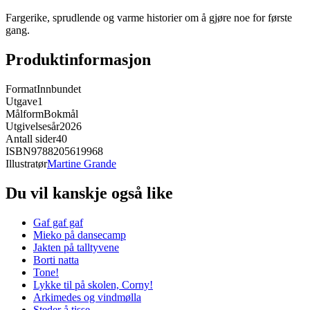
Fargerike, sprudlende og varme historier om å gjøre noe for første
gang.
Produktinformasjon
Format
Innbundet
Utgave
1
Målform
Bokmål
Utgivelsesår
2026
Antall sider
40
ISBN
9788205619968
Illustratør
Martine Grande
Du vil kanskje også like
Gaf gaf gaf
Mieko på dansecamp
Jakten på talltyvene
Borti natta
Tone!
Lykke til på skolen, Corny!
Arkimedes og vindmølla
Steder å tisse