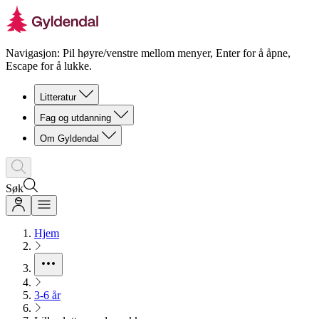
Navigasjon: Pil høyre/venstre mellom menyer, Enter for å åpne,
Escape for å lukke.
Litteratur
Fag og utdanning
Om Gyldendal
Søk
Hjem
3-6 år