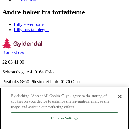
Andre bøker fra forfatterne
Lilly sover borte
Lilly hos tannlegen
Kontakt oss
22 03 41 00
Sehesteds gate 4, 0164 Oslo
Postboks 6860 Pilestredet Park, 0176 Oslo
Finn frem
By clicking “Accept All Cookies”, you agree to the storing of
Nyhetsbrev
cookies on your device to enhance site navigation, analyze site
Ledige stillinger
usage, and assist in our marketing efforts.
Send inn manus
Cookies Settings
Om Gyldendal