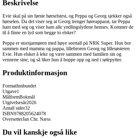
Beskrivelse
Evie skal på sin første hørselstest, og Peppa og Georg sjekker også
hørselen. Da det viser seg at Georg trenger høreapparat, tar Peppa
ham med seg og viser ham alle yndlingslydene hennes. Kommer de
til å finne en lyd som begge to elsker?
Peppa er storsjarmøren med høye seertall på NRK Super. Hun bor
sammen med mamma og pappa, lillebroren Georg og lillesøsteren
Evie. Hun elsker å leke og være sammen med familien sin og
vennene sine, og så liker hun å hoppe opp og ned i sølepytter.
Produktinformasjon
Format
Innbundet
Utgave
1
Målform
Bokmål
Utgivelsesår
2026
Antall sider
32
ISBN
9788205624078
Oversetter
Jan Chr. Næss
Du vil kanskje også like