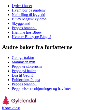
Lyder i huset
Hvem bor på gården?
Nedtelling til leggetid
Bluey Magisk xylofon
Skyggeland
Peppas brannbil
Hjemme hos Bluey
Hvor er Bluey og Bingo?
Andre bøker fra forfatterne
Georgs traktor
Mammaen min
Peppa er storesøster
Peppa på ballett
Lua til Georg
Enhjørning-Peppa
Peppas brannbil
Peppa elsker enhjørninger og havfruer
Kontakt oss