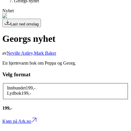
Georgs nyhet
Nyhet
Last ned omslag
Georgs nyhet
av
Neville Astley
,
Mark Baker
En hjertevarm bok om Peppa og Georg.
Velg format
Innbundet
199
,-
Lydbok
199
,-
199,-
Kjøp på Ark.no