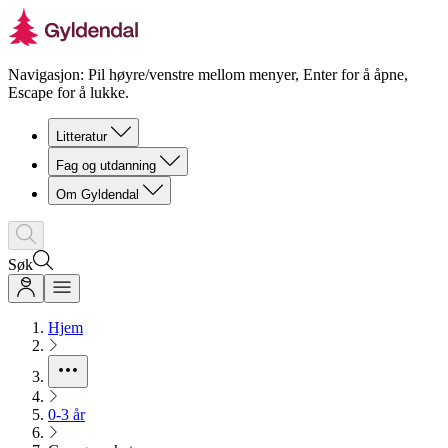
Navigasjon: Pil høyre/venstre mellom menyer, Enter for å åpne,
Escape for å lukke.
Litteratur
Fag og utdanning
Om Gyldendal
Søk
Hjem
0-3 år