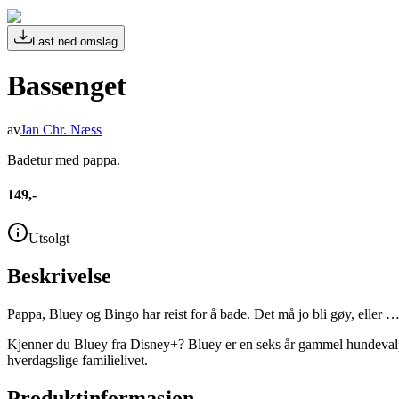
Last ned omslag
Bassenget
av
Jan Chr. Næss
Badetur med pappa.
149,-
Utsolgt
Beskrivelse
Pappa, Bluey og Bingo har reist for å bade. Det må jo bli gøy, eller 
Kjenner du Bluey fra Disney+? Bluey er en seks år gammel hundevalp
hverdagslige familielivet.
Produktinformasjon