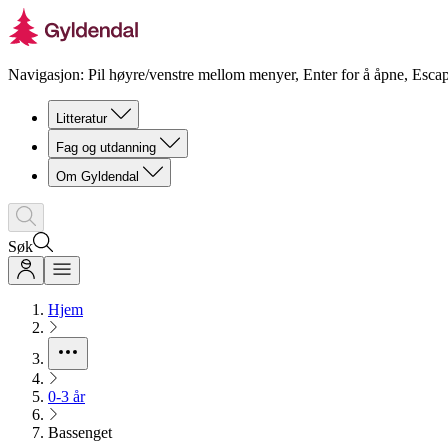
Navigasjon: Pil høyre/venstre mellom menyer, Enter for å åpne, Escap
Litteratur
Fag og utdanning
Om Gyldendal
Søk
Hjem
0-3 år
Bassenget