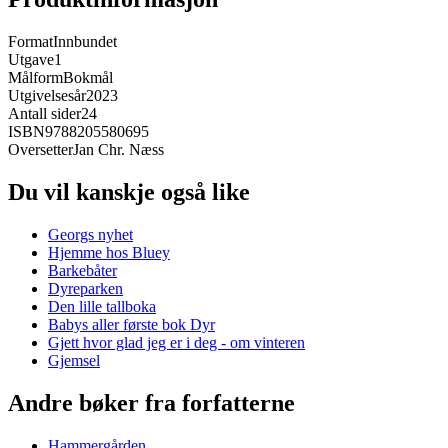
Format
Innbundet
Utgave
1
Målform
Bokmål
Utgivelsesår
2023
Antall sider
24
ISBN
9788205580695
Oversetter
Jan Chr. Næss
Du vil kanskje også like
Georgs nyhet
Hjemme hos Bluey
Barkebåter
Dyreparken
Den lille tallboka
Babys aller første bok Dyr
Gjett hvor glad jeg er i deg - om vinteren
Gjemsel
Andre bøker fra forfatterne
Hammergården