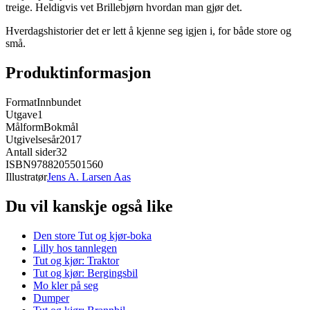
treige. Heldigvis vet Brillebjørn hvordan man gjør det.
Hverdagshistorier det er lett å kjenne seg igjen i, for både store og
små.
Produktinformasjon
Format
Innbundet
Utgave
1
Målform
Bokmål
Utgivelsesår
2017
Antall sider
32
ISBN
9788205501560
Illustratør
Jens A. Larsen Aas
Du vil kanskje også like
Den store Tut og kjør-boka
Lilly hos tannlegen
Tut og kjør: Traktor
Tut og kjør: Bergingsbil
Mo kler på seg
Dumper