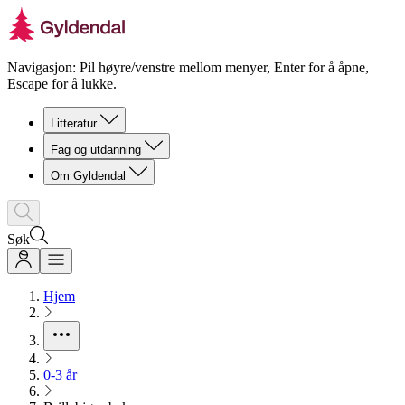
Navigasjon: Pil høyre/venstre mellom menyer, Enter for å åpne,
Escape for å lukke.
Litteratur
Fag og utdanning
Om Gyldendal
Søk
Hjem
0-3 år