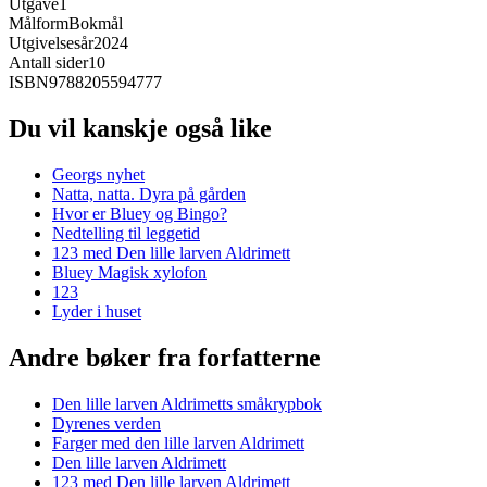
Utgave
1
Målform
Bokmål
Utgivelsesår
2024
Antall sider
10
ISBN
9788205594777
Du vil kanskje også like
Georgs nyhet
Natta, natta. Dyra på gården
Hvor er Bluey og Bingo?
Nedtelling til leggetid
123 med Den lille larven Aldrimett
Bluey Magisk xylofon
123
Lyder i huset
Andre bøker fra forfatterne
Den lille larven Aldrimetts småkrypbok
Dyrenes verden
Farger med den lille larven Aldrimett
Den lille larven Aldrimett
123 med Den lille larven Aldrimett