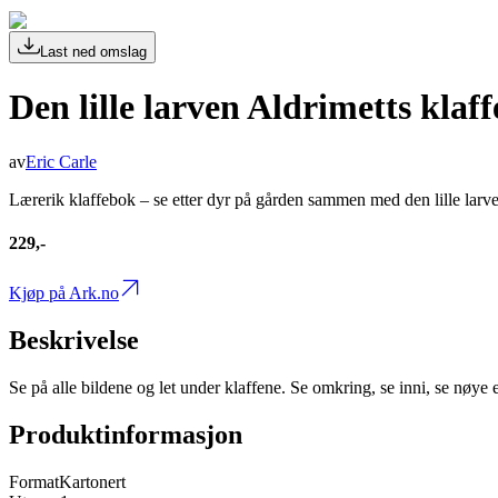
Last ned omslag
Den lille larven Aldrimetts kla
av
Eric Carle
Lærerik klaffebok – se etter dyr på gården sammen med den lille larve
229,-
Kjøp på Ark.no
Beskrivelse
Se på alle bildene og let under klaffene. Se omkring, se inni, se nøye
Produktinformasjon
Format
Kartonert