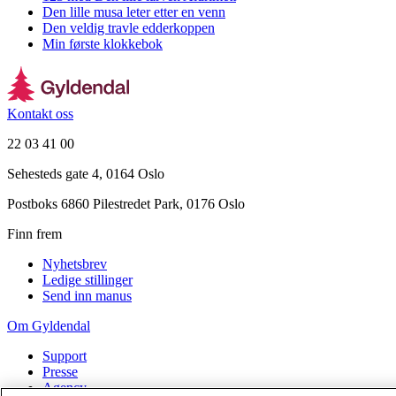
Den lille musa leter etter en venn
Den veldig travle edderkoppen
Min første klokkebok
Kontakt oss
22 03 41 00
Sehesteds gate 4, 0164 Oslo
Postboks 6860 Pilestredet Park, 0176 Oslo
Finn frem
Nyhetsbrev
Ledige stillinger
Send inn manus
Om Gyldendal
Support
Presse
Agency