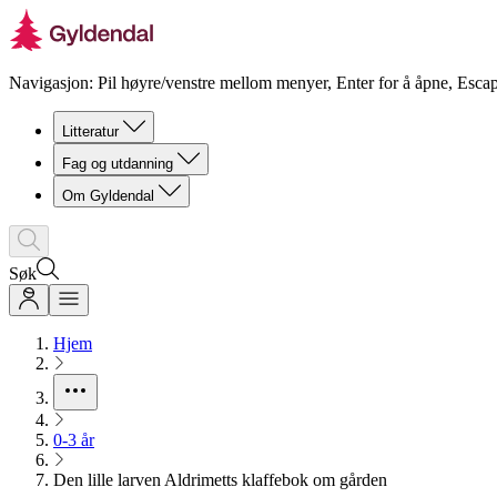
Navigasjon: Pil høyre/venstre mellom menyer, Enter for å åpne, Escap
Litteratur
Fag og utdanning
Om Gyldendal
Søk
Hjem
0-3 år
Den lille larven Aldrimetts klaffebok om gården