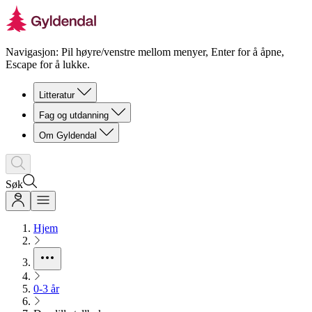
Navigasjon: Pil høyre/venstre mellom menyer, Enter for å åpne,
Escape for å lukke.
Litteratur
Fag og utdanning
Om Gyldendal
Søk
Hjem
0-3 år