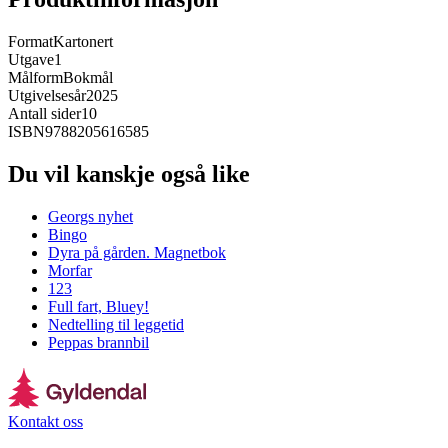
Format
Kartonert
Utgave
1
Målform
Bokmål
Utgivelsesår
2025
Antall sider
10
ISBN
9788205616585
Du vil kanskje også like
Georgs nyhet
Bingo
Dyra på gården. Magnetbok
Morfar
123
Full fart, Bluey!
Nedtelling til leggetid
Peppas brannbil
Kontakt oss