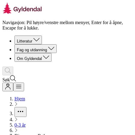
Navigasjon: Pil høyre/venstre mellom menyer, Enter for å åpne,
Escape for å lukke.
Litteratur
Fag og utdanning
Om Gyldendal
Søk
Hjem
0-3 år