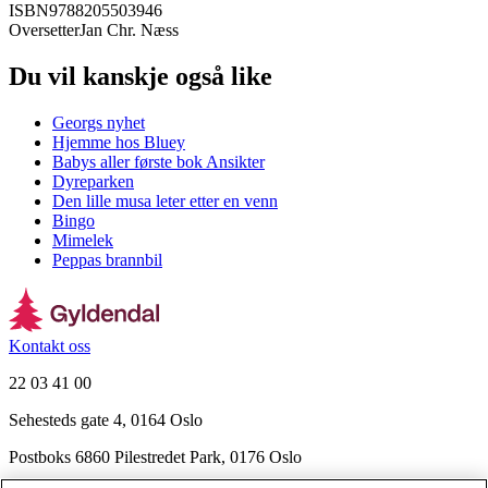
ISBN
9788205503946
Oversetter
Jan Chr. Næss
Du vil kanskje også like
Georgs nyhet
Hjemme hos Bluey
Babys aller første bok Ansikter
Dyreparken
Den lille musa leter etter en venn
Bingo
Mimelek
Peppas brannbil
Kontakt oss
22 03 41 00
Sehesteds gate 4, 0164 Oslo
Postboks 6860 Pilestredet Park, 0176 Oslo