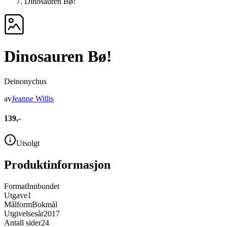
Dinosauren Bø!
Dinosauren Bø!
Deinonychus
av
Jeanne Willis
139,-
Utsolgt
Produktinformasjon
Format
Innbundet
Utgave
1
Målform
Bokmål
Utgivelsesår
2017
Antall sider
24