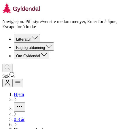
Navigasjon: Pil høyre/venstre mellom menyer, Enter for å åpne,
Escape for å lukke.
Litteratur
Fag og utdanning
Om Gyldendal
Søk
Hjem
0-3 år