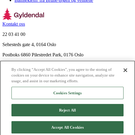
Bamseklem! fra Brune-Bjørn og vennene
Kontakt oss
22 03 41 00
Sehesteds gate 4, 0164 Oslo
Postboks 6860 Pilestredet Park, 0176 Oslo
Finn frem
By clicking “Accept All Cookies”, you agree to the storing of
Nyhetsbrev
cookies on your device to enhance site navigation, analyze site
Ledige stillinger
usage, and assist in our marketing efforts.
Send inn manus
Cookies Settings
Om Gyldendal
Support
Reject All
Presse
Agency
©
2026
Gyldendal
Accept All Cookies
Personvernerklæringer
Informasjonskapsler