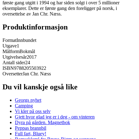
første gang utgitt i 1994 og har siden solgt i over 5 millioner
eksemplarer. Dette er første gang den foreligger på norsk, i
oversettelse av Jan Chr. Næss.
Produktinformasjon
Format
Innbundet
Utgave
1
Målform
Bokmål
Utgivelsesår
2017
Antall sider
24
ISBN
9788205503922
Oversetter
Jan Chr. Næss
Du vil kanskje også like
Georgs nyhet
Camping
Vi kler på oss selv
Gjett hvor glad jeg er i deg - om vinteren
Dyra på gården. Magnetbok
Peppas brannbil
Full fart, Bluey!