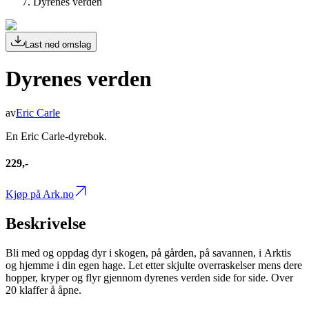
Dyrenes verden
Last ned omslag
Dyrenes verden
av
Eric Carle
En Eric Carle-dyrebok.
229,-
Kjøp på Ark.no
Beskrivelse
Bli med og oppdag dyr i skogen, på gården, på savannen, i Arktis
og hjemme i din egen hage. Let etter skjulte overraskelser mens dere
hopper, kryper og flyr gjennom dyrenes verden side for side. Over
20 klaffer å åpne.