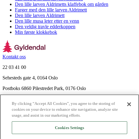
Den lille larven Aldrimetts klaffebok om gården
Farger med den lille larven Aldrimett
Den lille larven Aldrimett
Den lille musa leter etter en venn
Den veldig travle edderkoppen
Min første klokkebok
Kontakt oss
22 03 41 00
Sehesteds gate 4, 0164 Oslo
Postboks 6860 Pilestredet Park, 0176 Oslo
Finn frem
By clicking “Accept All Cookies”, you agree to the storing of
Nyhetsbrev
cookies on your device to enhance site navigation, analyze site
Ledige stillinger
usage, and assist in our marketing efforts.
Send inn manus
Cookies Settings
Om Gyldendal