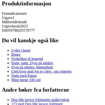
Produktinformasjon
Format
Kartonert
Utgave
1
Målform
Bokmål
Utgivelsesår
2023
ISBN
9788205578777
Du vil kanskje også like
Lyder i huset
Bingo
Nedtelling til leggetid
Natta, natta. Dyra på gården
Dyra på gården. Magnetbok
Gjett hvor glad jeg er i deg - om vinteren
Natta med Pappa
Mine første 100 ord
Andre bøker fra forfatterne
Den lille larven Aldrimetts småkrypbok
123 med Den lille larven Aldrimett