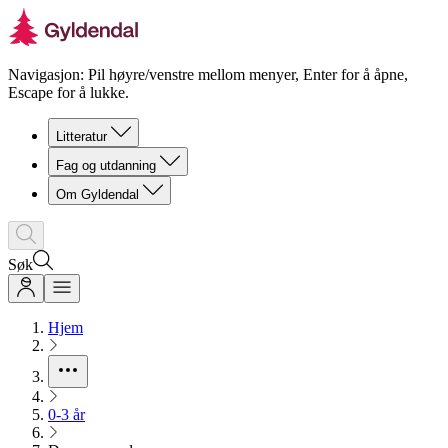
Navigasjon: Pil høyre/venstre mellom menyer, Enter for å åpne,
Escape for å lukke.
Litteratur
Fag og utdanning
Om Gyldendal
Søk
Hjem
0-3 år