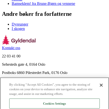
Bamseklem! fra Brune-Bjørn og vennene
Andre bøker fra forfatterne
Dyreunger
I skogen
Kontakt oss
22 03 41 00
Sehesteds gate 4, 0164 Oslo
Postboks 6860 Pilestredet Park, 0176 Oslo
Finn frem
By clicking “Accept All Cookies”, you agree to the storing of
Nyhetsbrev
cookies on your device to enhance site navigation, analyze site
Ledige stillinger
usage, and assist in our marketing efforts.
Send inn manus
Cookies Settings
Om Gyldendal