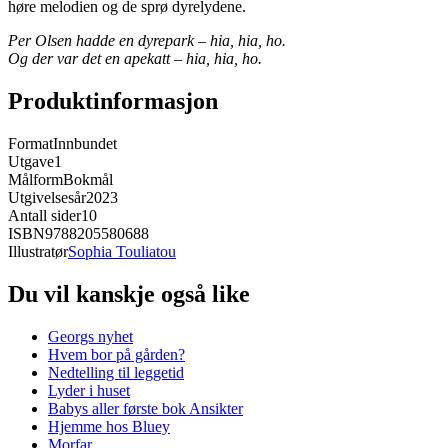
høre melodien og de sprø dyrelydene.
Per Olsen hadde en dyrepark – hia, hia, ho.
Og der var det en apekatt – hia, hia, ho.
Produktinformasjon
Format
Innbundet
Utgave
1
Målform
Bokmål
Utgivelsesår
2023
Antall sider
10
ISBN
9788205580688
Illustratør
Sophia Touliatou
Du vil kanskje også like
Georgs nyhet
Hvem bor på gården?
Nedtelling til leggetid
Lyder i huset
Babys aller første bok Ansikter
Hjemme hos Bluey
Morfar