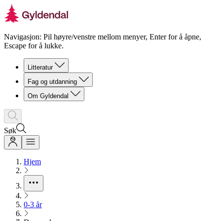
Navigasjon: Pil høyre/venstre mellom menyer, Enter for å åpne,
Escape for å lukke.
Litteratur
Fag og utdanning
Om Gyldendal
Søk
Hjem
0-3 år